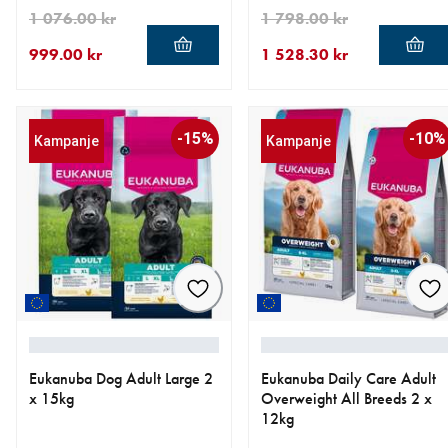
1 076.00 kr
1 798.00 kr
999.00 kr
1 528.30 kr
nåværende pris 999.00 kr
opprinnelig pris 1 076.00 kr
nåværende pris 1 528.30 k
opprinnelig pris 1 798.00 k
-15%
-10%
Kampanje
Kampanje
Eukanuba Dog Adult Large 2
Eukanuba Daily Care Adult
x 15kg
Overweight All Breeds 2 x
12kg