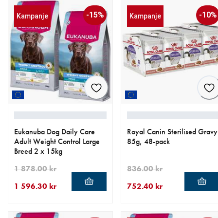
-15%
-10%
Kampanje
Kampanje
Eukanuba Dog Daily Care
Royal Canin Sterilised Gravy
Adult Weight Control Large
85g, 48-pack
Breed 2 x 15kg
1 878.00 kr
836.00 kr
1 596.30 kr
752.40 kr
nåværende pris 1 596.30 kr
opprinnelig pris 1 878.00 kr
nåværende pris 752.40 kr
opprinnelig pris 836.00 kr