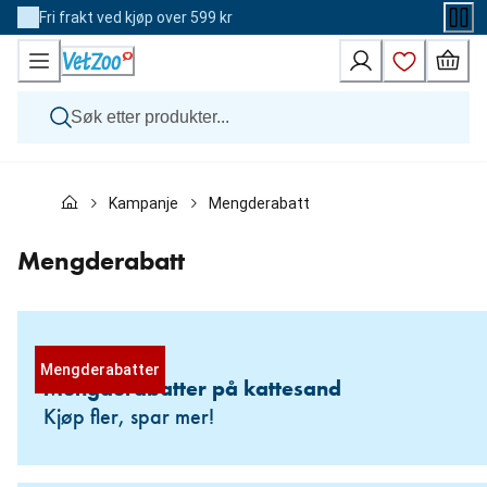
Skip
Fri frakt ved kjøp over 599 kr
to
Content
Hund
Kampanje
Mengderabatt
Katt
Veterinærfôr
Andre dyr
Mengderabatt
Merker
Nyheter
Kampanje
Mengderabatter
Mengderabatter på kattesand
Kjøp fler, spar mer!