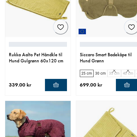
Rukka Aalto Pet Håndkle til
Siccaro Smart Badekåpe til
Hund Gulgrønn 60x120 cm
Hund Grønn
25 cm
30 cm
35 cm
40 cm
339.00 kr
699.00 kr
nåværende pris 339.00 kr
nåværende pris 699.00 kr