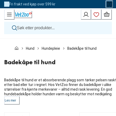
Skip
Fri frakt ved kjøp over 599 kr
to
Content
Hund
Hund
Hundepleie
Badekåpe til hund
Katt
Veterinærfôr
Andre dyr
Badekåpe til hund
Merker
Nyheter
Kampanje
Badekåpe til hund er et absorberende plagg som tørker pelsen rask
etter bad eller tur i regnet. Hos VetZoo finner du badekåper i ulike
størrelser fra kjente merkevarer – alltid med rask levering. En god
hundebadekåpe holder hunden varm og beskytter mot nedkjøling.
Les mer