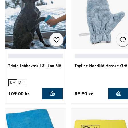
Trixie Labbevask i Silikon Blå
Topline Handklå Hanske Grå
S-M
M - L
109.00 kr
89.90 kr
nåværende pris 109.00 kr
nåværende pris 89.90 kr