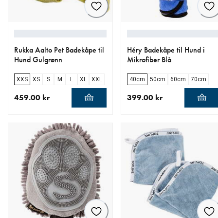
Rukka Aalto Pet Badekåpe til
Héry Badekåpe til Hund i
Hund Gulgrønn
Mikrofiber Blå
XXS
XS
S
M
L
XL
XXL
40cm
50cm
60cm
70cm
459.00 kr
399.00 kr
nåværende pris 459.00 kr
nåværende pris 399.00 kr