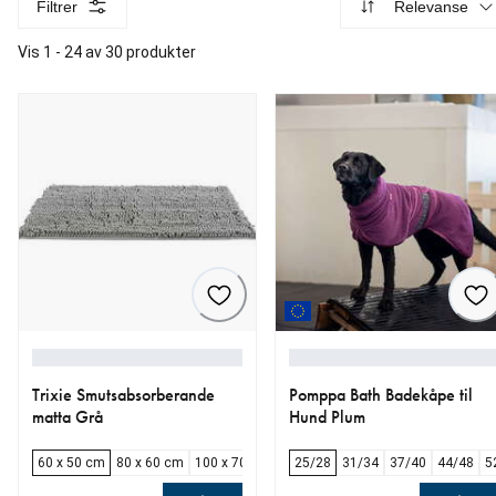
Filtrer
Relevanse
Vis 1 - 24 av 30 produkter
Trixie Smutsabsorberande
Pomppa Bath Badekåpe til
matta Grå
Hund Plum
60 x 50 cm
80 x 60 cm
100 x 70 cm
120 x 80 cm
25/28
31/34
37/40
44/48
5