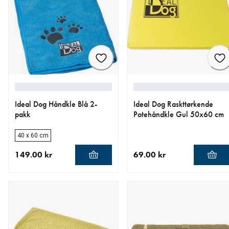
Ideal Dog Håndkle Blå 2-
Ideal Dog Raskttørkende
pakk
Potehåndkle Gul 50x60 cm
40 x 60 cm
149.00 kr
69.00 kr
nåværende pris 149.00 kr
nåværende pris 69.00 kr