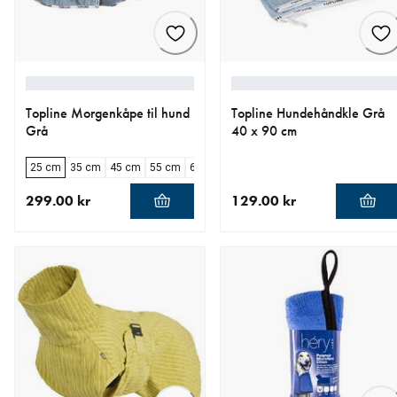
Topline Morgenkåpe til hund
Topline Hundehåndkle Grå
Grå
40 x 90 cm
25 cm
35 cm
45 cm
55 cm
65 cm
75 cm
299.00 kr
129.00 kr
nåværende pris 299.00 kr
nåværende pris 129.00 kr