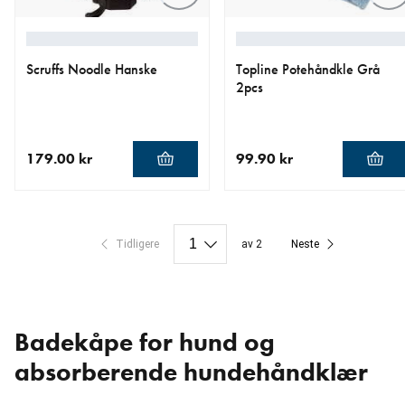
Scruffs Noodle Hanske
Topline Potehåndkle Grå
2pcs
179.00 kr
99.90 kr
nåværende pris 179.00 kr
nåværende pris 99.90 kr
Tidligere
av 2
Neste
Badekåpe for hund og
absorberende hundehåndklær