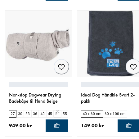
nåværende pris 369.00 kr
nåværende pris 149.00 kr
Non-stop Dogwear Drying
Ideal Dog Håndkle Svart 2-
Badekåpe til Hund Beige
pakk
27
30
33
36
40
45
50
55
60
65
40 x 60 cm
70
60 x 100 cm
949.00 kr
149.00 kr
nåværende pris 949.00 kr
nåværende pris 149.00 kr