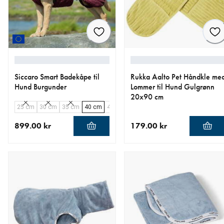
Siccaro Smart Badekåpe til
Rukka Aalto Pet Håndkle me
Hund Burgunder
Lommer til Hund Gulgrønn
20x90 cm
25 cm
30 cm
35 cm
40 cm
45 cm
50 cm
55 cm
60 cm
899.00 kr
179.00 kr
nåværende pris 899.00 kr
nåværende pris 179.00 kr