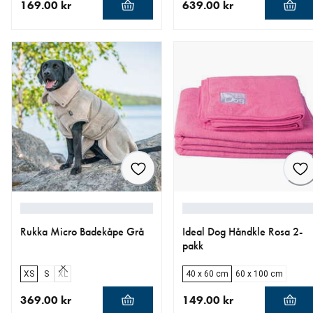
169.00 kr
639.00 kr
nåværende pris 169.00 kr
nåværende pris 639.00 kr
Rukka Micro Badekåpe Grå
Ideal Dog Håndkle Rosa 2-
pakk
XS
S
XL
40 x 60 cm
60 x 100 cm
369.00 kr
149.00 kr