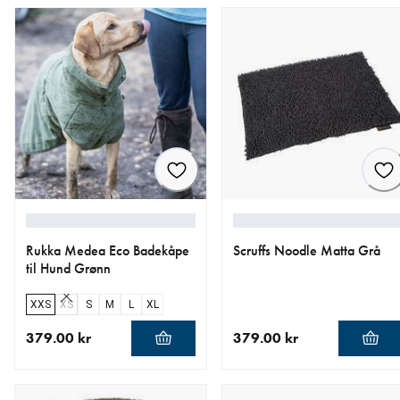
Rukka Medea Eco Badekåpe
Scruffs Noodle Matta Grå
til Hund Grønn
XXS
XS
S
M
L
XL
379.00 kr
379.00 kr
nåværende pris 379.00 kr
nåværende pris 379.00 kr