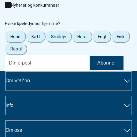
Nyheter og konkurranser
Hvilke kjæledyr bor hjemme?
Hund
Katt
Smådyr
Hest
Fugl
Fisk
Reptil
Abonner
Om VetZoo
Info
Om oss