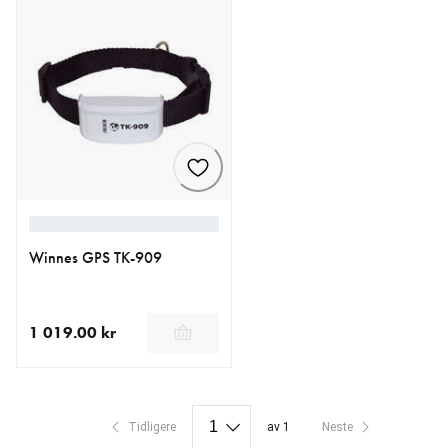
Winnes GPS TK-909
1 019.00 kr
nåværende pris 1 019.00 kr
Tidligere
av 1
Neste