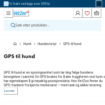
Skip
Fri frakt ved kjøp over 599 kr
to
Content
Hund
Hund
Hundeutstyr
GPS til hund
Katt
Veterinærfôr
Andre dyr
GPS til hund
Merker
Nyheter
Kampanje
GPS til hund er en sporingsenhet som lar deg følge hundens
bevegelser i sanntid. En GPS brukes for å øke tryggheten ved turer 
har egenskapen å gi nøyaktig posisjonsdata. Hos VetZoo finner du
GPS-trackere fra kjente merkevarer – med rask og sikker levering.
Les mer