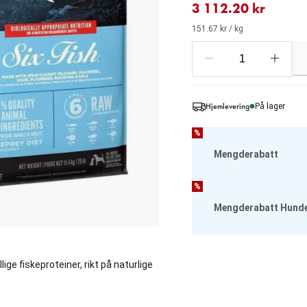
3 112.20 kr
151.67 kr / kg
Hjemlevering
På lager
%
Mengderabatt
%
Mengderabatt Hund
ige fiskeproteiner, rikt på naturlige