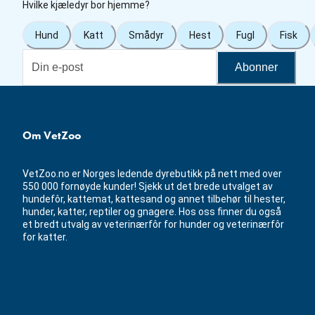
Hvilke kjæledyr bor hjemme?
Hund
Katt
Smådyr
Hest
Fugl
Fisk
Abonner
Om VetZoo
VetZoo.no er Norges ledende dyrebutikk på nett med over
550 000 fornøyde kunder! Sjekk ut det brede utvalget av
hundefôr, kattemat, kattesand og annet tilbehør til hester,
hunder, katter, reptiler og gnagere. Hos oss finner du også
et bredt utvalg av veterinærfôr for hunder og veterinærfôr
for katter.