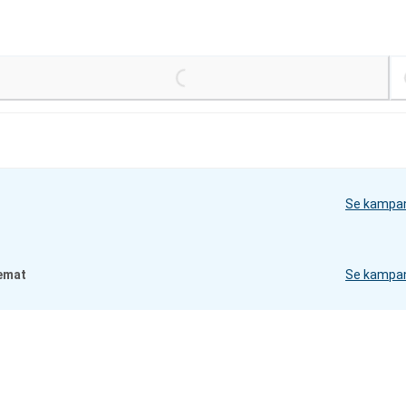
Loading...
Se kampa
emat
Se kampa