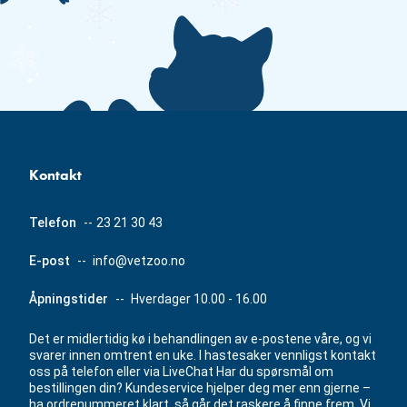
Kontakt
Telefon
--
23 21 30 43
E-post
--
info@vetzoo.no
Åpningstider
--
Hverdager 10.00 - 16.00
Det er midlertidig kø i behandlingen av e-postene våre, og vi
svarer innen omtrent en uke. I hastesaker vennligst kontakt
oss på telefon eller via LiveChat Har du spørsmål om
bestillingen din? Kundeservice hjelper deg mer enn gjerne –
ha ordrenummeret klart, så går det raskere å finne frem. Vi