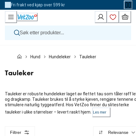
Skip
Fri frakt ved kjøp over 599 kr
to
Content
Hund
Hund
Hundeleker
Tauleker
Katt
Veterinærfôr
Andre dyr
Tauleker
Merker
Nyheter
Kampanje
Tauleker er robuste hundeleker laget av flettet tau som tåler røff le
og dragkamp. Tauleker brukes til å styrke kjeven, rengjøre tennene 
stimulere naturlig tyggeatferd. Hos VetZoo finner du slitesterke
tauleker i ulike størrelser – levert raskt hjem.
Les mer
Filtrer
Relevanse