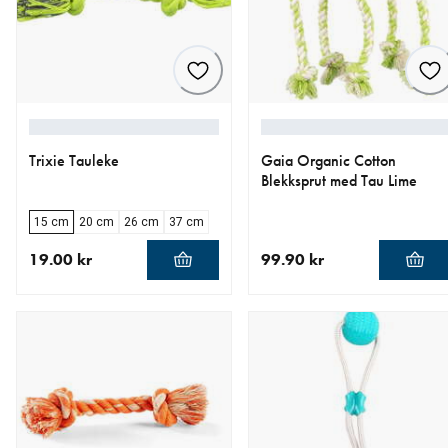
Trixie Tauleke
Gaia Organic Cotton
Blekksprut med Tau Lime
15 cm
20 cm
26 cm
37 cm
19.00 kr
99.90 kr
nåværende pris 19.00 kr
nåværende pris 99.90 kr