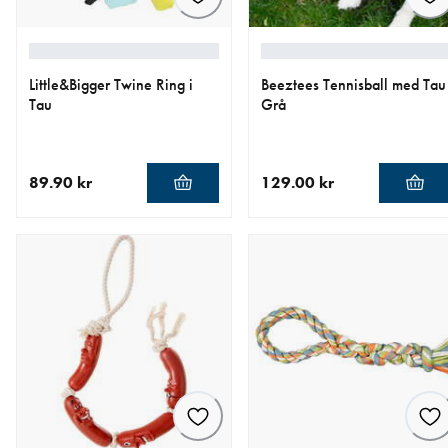
Little&Bigger Twine Ring i
Beeztees Tennisball med Tau
Tau
Grå
89.90 kr
129.00 kr
nåværende pris 89.90 kr
nåværende pris 129.00 kr