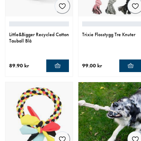
Little&Bigger Recycled Cotton
Trixie Flosstygg Tre Knuter
Tauball Blå
89.90 kr
99.00 kr
nåværende pris 89.90 kr
nåværende pris 99.00 kr