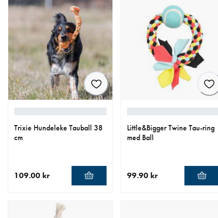
Trixie Hundeleke Tauball 38
Little&Bigger Twine Tau-­ring
cm
med Ball
109.00 kr
99.90 kr
nåværende pris 109.00 kr
nåværende pris 99.90 kr