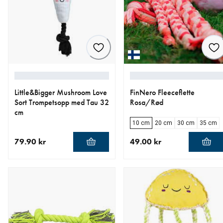
Little&Bigger Mushroom Love
FinNero Fleeceflette
Sort Trompetsopp med Tau 32
Rosa/Rød
cm
10 cm
20 cm
30 cm
35 cm
79.90 kr
49.00 kr
nåværende pris 79.90 kr
nåværende pris 49.00 kr