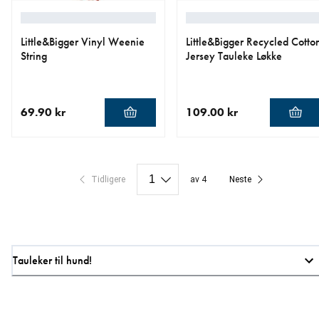
Little&Bigger Vinyl Weenie
Little&Bigger Recycled Cotto
String
Jersey Tauleke Løkke
69.90 kr
109.00 kr
nåværende pris 69.90 kr
nåværende pris 109.00 kr
Tidligere
av 4
Neste
Tauleker til hund!