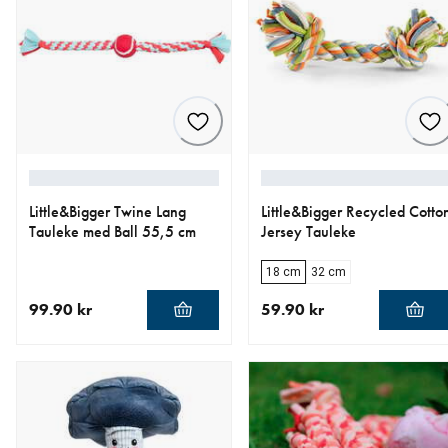
Little&Bigger Twine Lang
Little&Bigger Recycled Cotto
Tauleke med Ball 55,5 cm
Jersey Tauleke
18 cm
32 cm
99.90 kr
59.90 kr
nåværende pris 99.90 kr
nåværende pris 59.90 kr