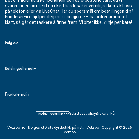
Det er midlertidig kø i behandlingen av e-postene våre, og vi
svarer innen omtrent en uke. I hastesaker vennligst kontakt oss
på telefon eller via LiveChat Har du spørsmål om bestillingen din?
Kundeservice hjelper deg mer enn gjerne – ha ordrenummeret
klart, så går det raskere å finne frem. Vi biter ikke, vi hjelper bare!
Følg oss
Betalingsalternativ
Fraktalternativ
Sekretesspolicy
Brukervilkår
Cookie-innstillinger
VetZoo.no - Norges største dyrebutikk på nett | VetZoo - Copyright © 2026
Vetzoo