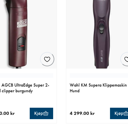
 AGCB UltraEdge Super 2-
Wahl KM Supera Klippemaskin t
 clipper burgundy
Hund
0.00 kr
4 299.00 kr
Kjøp
Kjøp
ende pris 2 690.00 kr
nåværende pris 4 299.00 kr