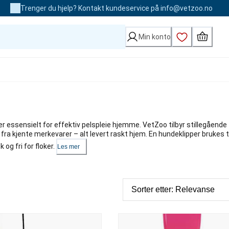
Trenger du hjelp? Kontakt kundeservice på info@vetzoo.no
Min konto
er essensielt for effektiv pelspleie hjemme. VetZoo tilbyr stillegående
r fra kjente merkevarer – alt levert raskt hjem. En hundeklipper brukes ti
 og fri for floker.
Les mer