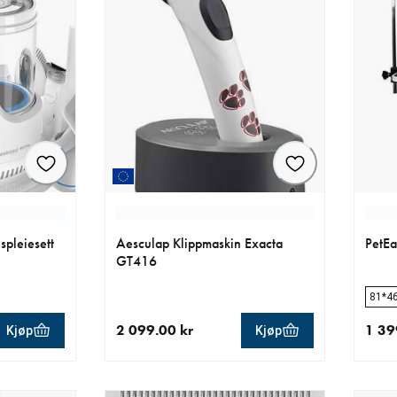
spleiesett
Aesculap Klippmaskin Exacta
PetEa
GT416
81*4
2 099.00 kr
1 39
Kjøp
Kjøp
.00 kr
nåværende pris 2 099.00 kr
nåvær