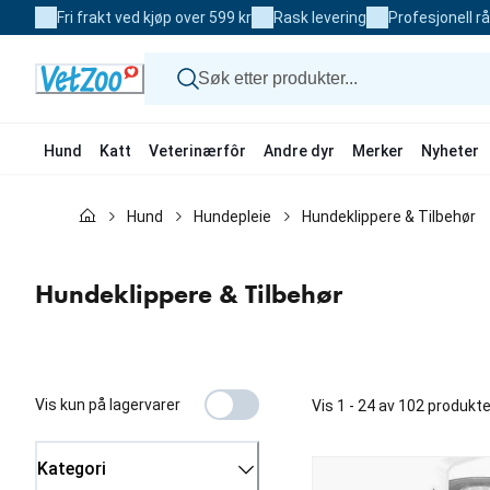
Skip
Fri frakt ved kjøp over 599 kr
Rask levering
Profesjonell r
to
Content
Hund
Katt
Veterinærfôr
Andre dyr
Merker
Nyheter
Hund
Hund
Hundepleie
Hundeklippere & Tilbehør
Katt
Veterinærfôr
Andre dyr
Hundeklippere & Tilbehør
Merker
Nyheter
Kampanje
Vis kun på lagervarer
Vis 1 - 24 av 102 produkte
Kategori