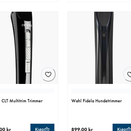
ende pris 3 299.00 kr
nåværende pris 1 059.00 kr
 CLT Multitrim Trimmer
Wahl Fidela Hundetrimmer
00 kr
899.00 kr
Kjøp
Kjøp