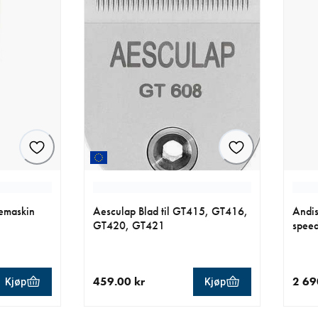
pemaskin
Aesculap Blad til GT415, GT416,
Andis
GT420, GT421
speed
459.00 kr
2 69
Kjøp
Kjøp
.00 kr
nåværende pris 459.00 kr
nåvær