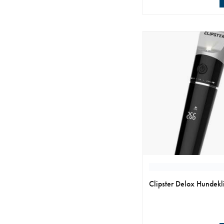
nåværende pris 1 269
Clipster Delox Hundekl