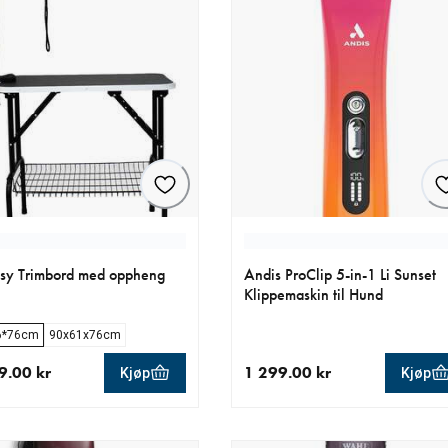
sy Trimbord med oppheng
Andis ProClip 5-in-1 Li Sunset
Klippemaskin til Hund
6*76cm
90x61x76cm
9.00 kr
1 299.00 kr
Kjøp
Kjøp
ende pris 1 399.00 kr
nåværende pris 1 299.00 kr