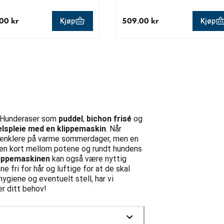
00 kr
509.00 kr
Kjøp
Kjøp
ende pris 549.00 kr
nåværende pris 509.00 kr
. Hunderaser som
puddel
,
bichon frisé
og
lspleie med en klippemaskin
. Når
det enklere på varme sommerdager, men en
lsen kort mellom potene og rundt hundens
ippemaskinen
kan også være nyttig
ne fri for hår og luftige for at de skal
ygiene og eventuelt stell, har vi
er ditt behov!