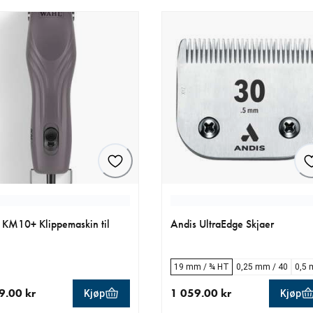
KM10+ Klippemaskin til
Andis UltraEdge Skjaer
19 mm / ¾ HT
0,25 mm / 40
0,5 
9.00 kr
1 059.00 kr
Kjøp
Kjøp