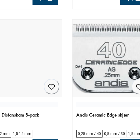
ende pris 790.00 kr
nåværende pris 899.00 kr
 Distanskam 8-pack
Andis Ceramic Edge skjær
32 mm
1,5-14 mm
0,25 mm / 40
0,5 mm / 30
1,5 mm