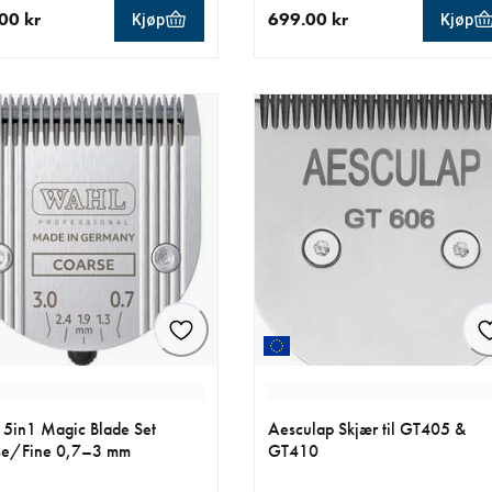
00 kr
699.00 kr
Kjøp
Kjøp
ende pris 449.00 kr
nåværende pris 699.00 kr
5in1 Magic Blade Set
Aesculap Skjær til GT405 &
se/Fine 0,7–3 mm
GT410