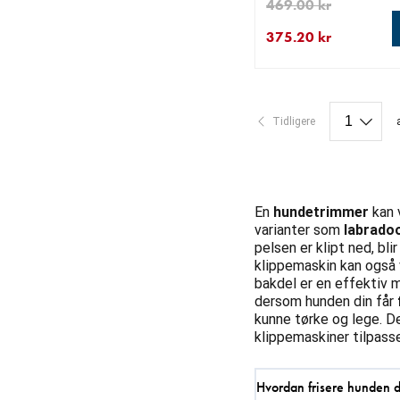
469.00 kr
375.20 kr
nåværende pris 375.2
opprinnelig pris 469.0
Tidligere
En
hundetrimmer
kan 
varianter som
labrado
pelsen er klipt ned, bl
klippemaskin kan også 
bakdel er en effektiv m
dersom hunden din får
kunne tørke og lege. De
klippemaskiner tilpasse
Hvordan frisere hunden 