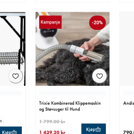
0 kr
nåværende pris 5 299.00 kr
nåvær
Kampanje
-20%
Trixie Kombinerad Klippemaskin
Andis
og Støvsuger til Hund
1 799.00 kr
m
Kjøp
1 439.20 kr
790.
Kjøp