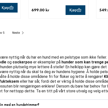
Kjøp
699.00 kr
549.
Kjøp
0 kr
0 kr
nåværende pris 699.00 kr
nåvær
av 5
Neste
være nyttig når du har en hund med en pelstype som ikke feller
odle
og
cockerpoo
er eksempler på
hunder som kan trenge pe
ir hunden plutselig mye lettere å stelle! En helklipp kan gjøre 
være nyttig når du skal ta deg av hundens hygiene. Å holde pe
åte å holde disse områdene fri for floker og lette å rengjøre!
Kl
fukteksem
eller har sår, fordi det er viktig å holde disse område
ssuten blir rengjøringen enklere! Dersom du bare har behov for h
t for nettopp dette. Ta en titt på vårt store utvalg og velg ett
din med en hundetrimmer?