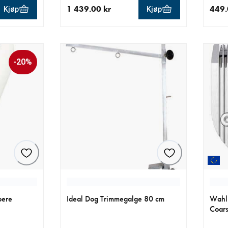
1 439.00 kr
449.
Kjøp
Kjøp
0 kr
nåværende pris 1 439.00 kr
nåvær
-20%
pere
Ideal Dog Trimmegalge 80 cm
Wahl 
Coar