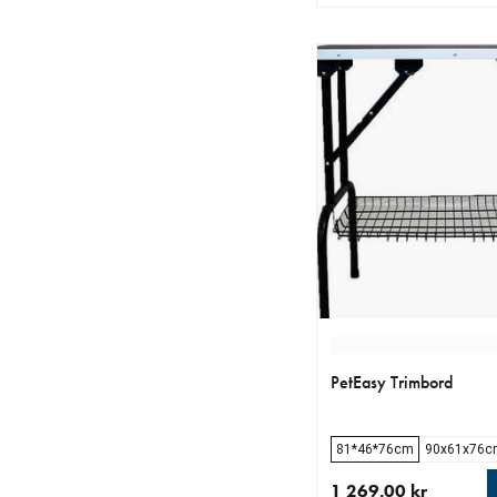
nåværende pris 849.0
PetEasy Trimbord
81*46*76cm
90x61x76c
1 269.00 kr