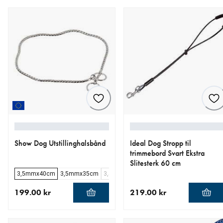
Show Dog Utstillinghalsbånd
Ideal Dog Stropp til
trimmebord Svart Ekstra
Slitesterk 60 cm
3,5mmx40cm
3,5mmx35cm
3,5mmx45cm
3,5mmx50cm
3,5mmx55
199.00 kr
219.00 kr
nåværende pris 199.00 kr
nåværende pris 219.00 kr