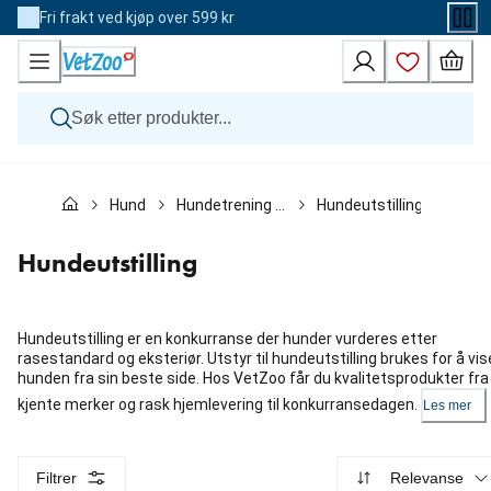
Skip
Fri frakt ved kjøp over 599 kr
to
Content
Hund
Hund
Hundetrening & aktiviteter med hunder
Hundeutstilling
Katt
Veterinærfôr
Andre dyr
Hundeutstilling
Merker
Nyheter
Kampanje
Hundeutstilling er en konkurranse der hunder vurderes etter
rasestandard og eksteriør. Utstyr til hundeutstilling brukes for å vis
hunden fra sin beste side. Hos VetZoo får du kvalitetsprodukter fra
kjente merker og rask hjemlevering til konkurransedagen.
Les mer
Filtrer
Relevanse