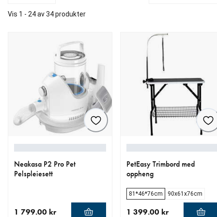
Vis 1 - 24 av 34 produkter
Neakasa P2 Pro Pet
PetEasy Trimbord med
Pelspleiesett
oppheng
81*46*76cm
90x61x76cm
1 799.00 kr
1 399.00 kr