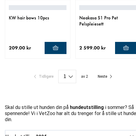
KW hair bows 10pcs
Neakasa S1 Pro Pet
Pelspleiesett
209.00 kr
2 599.00 kr
nåværende pris 209.00 kr
nåværende pris 2 599.00 k
Tidligere
av 2
Neste
Skal du stille ut hunden din på
hundeutstilling
i sommer? Så
spennende! Vi i VetZoo har alt du trenger for å stille ut hund
din.