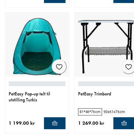
nåværende pris 1 799.00 kr
nåværende pris 1 399.00 k
PetEasy Pop-up telt til
PetEasy Trimbord
utstilling Turkis
81*46*76cm
90x61x76cm
1 199.00 kr
1 269.00 kr
nåværende pris 1 199.00 kr
nåværende pris 1 269.00 k