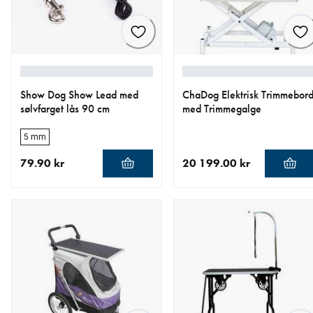
Show Dog Show Lead med
ChaDog Elektrisk Trimmebor
sølvfarget lås 90 cm
med Trimmegalge
5 mm
79.90 kr
20 199.00 kr
nåværende pris 79.90 kr
nåværende pris 20 199.00 