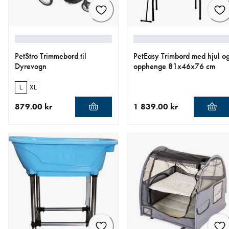
PetStro Trimmebord til
PetEasy Trimbord med hjul o
Dyrevogn
opphenge 81x46x76 cm
L
XL
879.00 kr
1 839.00 kr
nåværende pris 879.00 kr
nåværende pris 1 839.00 k