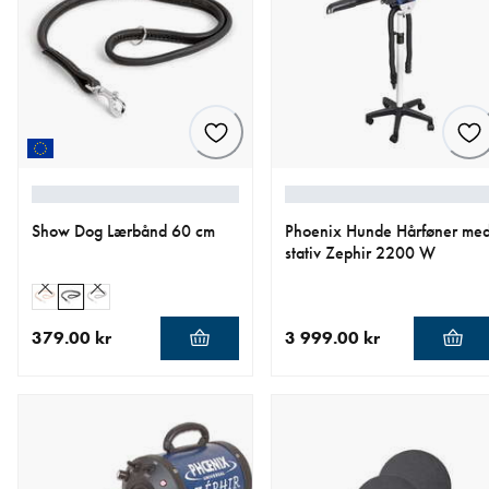
Show Dog Lærbånd 60 cm
Phoenix Hunde Hårføner me
stativ Zephir 2200 W
379.00 kr
3 999.00 kr
nåværende pris 379.00 kr
nåværende pris 3 999.00 k