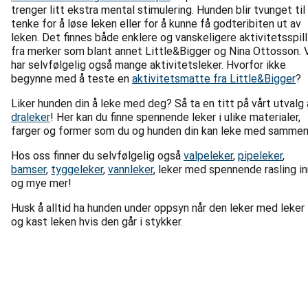
trenger litt ekstra mental stimulering. Hunden blir tvunget til
tenke for å løse leken eller for å kunne få godteribiten ut av
leken. Det finnes både enklere og vanskeligere aktivitetsspill
fra merker som blant annet Little&Bigger og Nina Ottosson. 
har selvfølgelig også mange aktivitetsleker. Hvorfor ikke
begynne med å teste en
aktivitetsmatte fra Little&Bigger
?
Liker hunden din å leke med deg? Så ta en titt på vårt utvalg
draleker
! Her kan du finne spennende leker i ulike materialer,
farger og former som du og hunden din kan leke med sammen
Hos oss finner du selvfølgelig også
valpeleker
,
pipeleker
,
bamser
,
tyggeleker
,
vannleker
, leker med spennende rasling in
og mye mer!
Husk å alltid ha hunden under oppsyn når den leker med leker
og kast leken hvis den går i stykker.