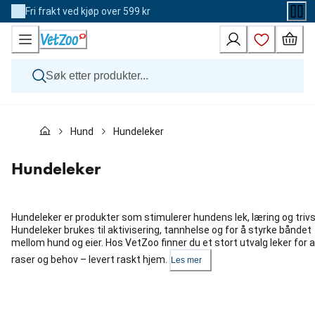
Skip
Fri frakt ved kjøp over 599 kr
to
Content
Hund
Hund
Hundeleker
Katt
Veterinærfôr
Andre dyr
Hundeleker
Merker
Nyheter
Kampanje
Hundeleker er produkter som stimulerer hundens lek, læring og trivs
Hundeleker brukes til aktivisering, tannhelse og for å styrke båndet
mellom hund og eier. Hos VetZoo finner du et stort utvalg leker for a
raser og behov – levert raskt hjem.
Les mer
Hopp
over
karusellen
: Kategorier