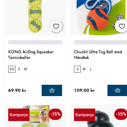
KONG AirDog Squeaker
Chuckit Ultra Tug Ball med
Tennisballer
Håndtak
XS
S
M
S
M
L
69.90 kr
109.00 kr
nåværende pris 69.90 kr
nåværende pris 109.00 kr
-15%
-15%
Kampanje
Kampanje