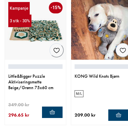
-15%
Kampanje
3 stk - 30%
Little&Bigger Puzzle
KONG Wild Knots Bjørn
Aktiviseringsmette
Beige/Grønn 75x60 cm
M/L
349.00 kr
296.65 kr
209.00 kr
nåværende pris 296.65 kr
opprinnelig pris 349.00 kr
nåværende pris 209.00 kr