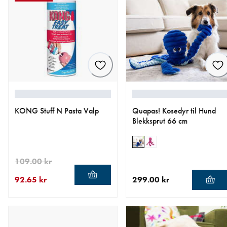
KONG Stuff N Pasta Valp
Quapas! Kosedyr til Hund
Blekksprut 66 cm
109.00 kr
92.65 kr
299.00 kr
nåværende pris 92.65 kr
opprinnelig pris 109.00 kr
nåværende pris 299.00 kr