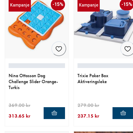
-15%
-15%
Kampanje
Kampanje
Nina Ottosson Dog
Trixie Poker Box
Challenge Slider Orange-
Aktiveringsleke
Turkis
369.00 kr
279.00 kr
313.65 kr
237.15 kr
nåværende pris 313.65 kr
opprinnelig pris 369.00 kr
nåværende pris 237.15 kr
opprinnelig pris 279.00 kr