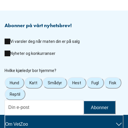
Abonner på vårt nyhetsbrev!
Vi varsler deg når maten din er på salg
Nyheter og konkurranser
Hvilke kjæledyr bor hjemme?
Hund
Katt
Smådyr
Hest
Fugl
Fisk
Reptil
Abonner
Om VetZoo