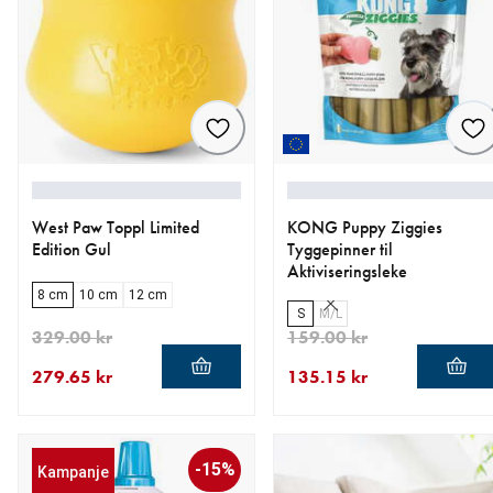
West Paw Toppl Limited
KONG Puppy Ziggies
Edition Gul
Tyggepinner til
Aktiviseringsleke
8 cm
10 cm
12 cm
S
M/L
329.00 kr
159.00 kr
279.65 kr
135.15 kr
nåværende pris 279.65 kr
opprinnelig pris 329.00 kr
nåværende pris 135.15 kr
opprinnelig pris 159.00 kr
-15%
Kampanje