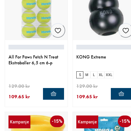
All For Paws Fetch N Treat
KONG Extreme
Ekstraballer 6,5 cm 6-p
S
M
L
XL
XXL
129.00 kr
129.00 kr
109.65 kr
109.65 kr
nåværende pris 109.65 kr
opprinnelig pris 129.00 kr
nåværende pris 109.65 kr
opprinnelig pris 129.00 kr
-15%
-15%
Kampanje
Kampanje