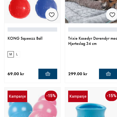
KONG Squeezz Ball
Trixie Kosedyr Dovendyr me
Hjerteslag 34 cm
M
L
69.00 kr
299.00 kr
nåværende pris 69.00 kr
nåværende pris 299.00 kr
-15%
-15%
Kampanje
Kampanje