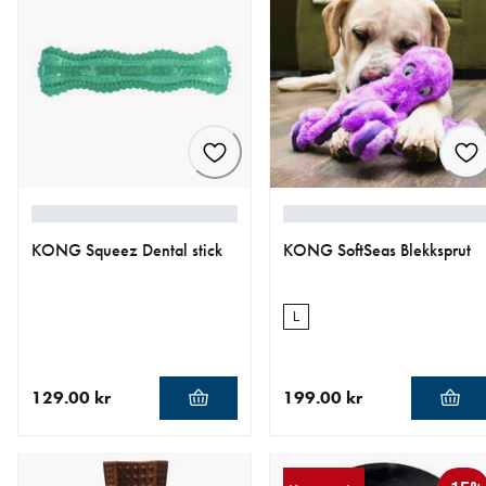
KONG Squeez Dental stick
KONG SoftSeas Blekksprut
L
129.00 kr
199.00 kr
nåværende pris 129.00 kr
nåværende pris 199.00 kr