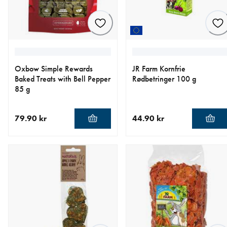
Oxbow Simple Rewards
JR Farm Kornfrie
Baked Treats with Bell Pepper
Rødbetringer 100 g
85 g
79.90 kr
44.90 kr
nåværende pris 79.90 kr
nåværende pris 44.90 kr