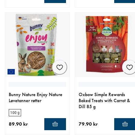
nåværende pris 139.00 kr
nåværende pris 79.90 kr
Bunny Nature Enjoy Nature
Oxbow Simple Rewards
Løvetanner røtter
Baked Treats with Carrot &
Dill 85 g
100 g
89.90 kr
79.90 kr
nåværende pris 89.90 kr
nåværende pris 79.90 kr