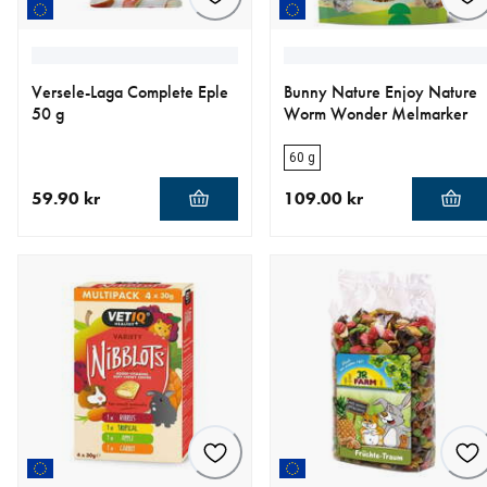
Versele-Laga Complete Eple
Bunny Nature Enjoy Nature
50 g
Worm Wonder Melmarker
60 g
59.90 kr
109.00 kr
nåværende pris 59.90 kr
nåværende pris 109.00 kr