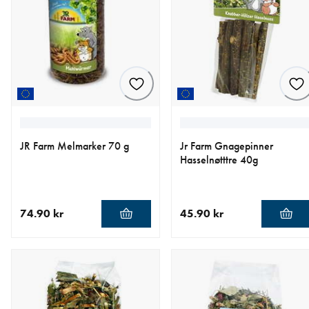
JR Farm Melmarker 70 g
Jr Farm Gnagepinner
Hasselnøtttre 40g
74.90 kr
45.90 kr
nåværende pris 74.90 kr
nåværende pris 45.90 kr