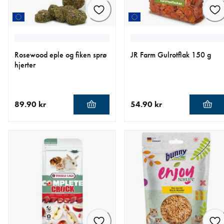
Rosewood eple og fiken sprø
JR Farm Gulrotflak 150 g
hjerter
89.90 kr
54.90 kr
nåværende pris 89.90 kr
nåværende pris 54.90 kr