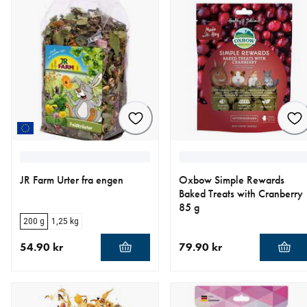
JR Farm Urter fra engen
Oxbow Simple Rewards
Baked Treats with Cranberry
85 g
200 g
1,25 kg
54.90 kr
79.90 kr
nåværende pris 54.90 kr
nåværende pris 79.90 kr