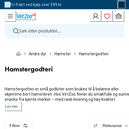
Skip
Fri frakt ved kjøp over 599 kr
to
Content
Hund
Andre dyr
Hamster
Hamstergodteri
Katt
Veterinærfôr
Andre dyr
Hamstergodteri
Merker
Nyheter
Kampanje
Hamstergodteri er små godbiter som brukes til å belønne eller
skjemme bort hamsteren. Hos VetZoo finner du smakfulle og sunn
snacks fra kjente merker – med rask levering og høy kvalitet.
Les mer
Filtrer
Relevanse