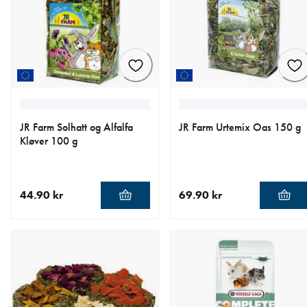
JR Farm Solhatt og Alfalfa
JR Farm Urtemix Oas 150 g
Kløver 100 g
44.90 kr
69.90 kr
nåværende pris 44.90 kr
nåværende pris 69.90 kr