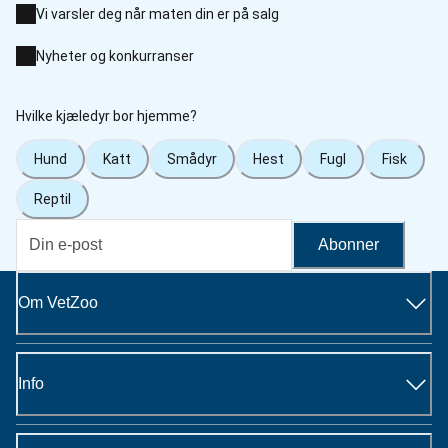
Vi varsler deg når maten din er på salg
Nyheter og konkurranser
Hvilke kjæledyr bor hjemme?
Hund
Katt
Smådyr
Hest
Fugl
Fisk
Reptil
Abonner
Om VetZoo
Info