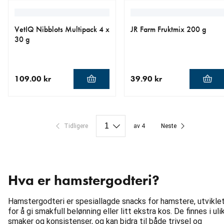
VetIQ Nibblots Multipack 4 x
JR Farm Fruktmix 200 g
30 g
109.00 kr
39.90 kr
nåværende pris 109.00 kr
nåværende pris 39.90 kr
Tidligere
av 4
Neste
Hva er hamstergodteri?
Hamstergodteri er spesiallagde snacks for hamstere, utvikle
for å gi smakfull belønning eller litt ekstra kos. De finnes i uli
smaker og konsistenser, og kan bidra til både trivsel og