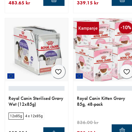
483.65 kr
339.15 kr
nåværende pris 483.65 kr
opprinnelig pris 569.00 kr
nåværende pris 339.15 kr
opprinnelig pris 399.00 kr
-10%
Kampanje
Royal Canin Sterilised Gravy
Royal Canin Kitten Gravy
Wet (12x85g)
85g, 48-pack
12x85g
4 x 12x85g
836.00 kr