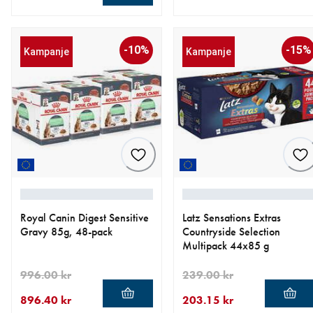
nåværende pris 349.00 kr
nåværende pris 449.65 kr
opprinnelig pris 529.00 kr
-10%
-15%
Kampanje
Kampanje
Royal Canin Digest Sensitive
Latz Sensations Extras
Gravy 85g, 48-pack
Countryside Selection
Multipack 44x85 g
996.00 kr
239.00 kr
896.40 kr
203.15 kr