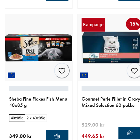
nåværende pris 752.40 kr
opprinnelig pris 836.00 kr
nåværende pris 220.15 kr
opprinnelig pris 259.00 kr
-15%
Kampanje
Sheba Fine Flakes Fish Menu
Gourmet Perle Fillet in Grav
40x85 g
Mixed Selection 60-pakke
40x85g
2 x 40x85g
529.00 kr
349.00 kr
449.65 kr