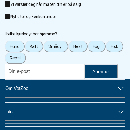
Vi varsler deg når maten din er på salg
Nyheter og konkurranser
Hvilke kjæledyr bor hjemme?
Hund
Katt
Smådyr
Hest
Fugl
Fisk
Reptil
Abonner
Om VetZoo
Info