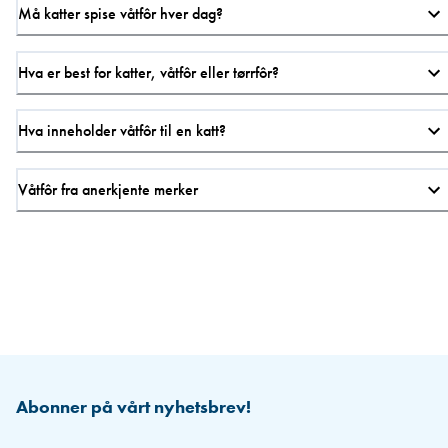
Må katter spise våtfôr hver dag?
Hva er best for katter, våtfôr eller tørrfôr?
Hva inneholder våtfôr til en katt?
Våtfôr fra anerkjente merker
Abonner på vårt nyhetsbrev!