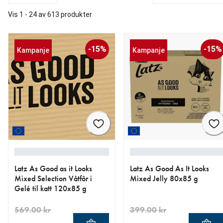
Vis 1 - 24 av 613 produkter
-15%
-15%
Kampanje
Kampanje
Latz As Good as it Looks
Latz As Good As It Looks
Mixed Selection Våtfôr i
Mixed Jelly 80x85 g
Gelé til katt 120x85 g
569.00 kr
399.00 kr