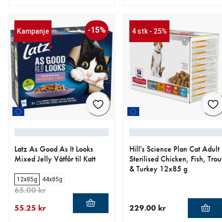
nåværende pris 249.00 kr
nåværende pris 419.00 kr
-15%
Kampanje
4 stk - 25%
Latz As Good As It Looks
Hill's Science Plan Cat Adult
Mixed Jelly Våtfôr til Katt
Sterilised Chicken, Fish, Trou
& Turkey 12x85 g
12x85g
44x85g
65.00 kr
55.25 kr
229.00 kr