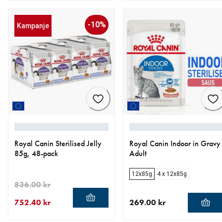
-10%
Kampanje
Royal Canin Sterilised Jelly
Royal Canin Indoor in Gravy
85g, 48-pack
Adult
12x85g
4 x 12x85g
836.00 kr
752.40 kr
269.00 kr
nåværende pris 752.40 kr
opprinnelig pris 836.00 kr
nåværende pris 269.00 kr