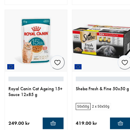
nåværende pris 896.40 kr
opprinnelig pris 996.00 kr
nåværende pris 203.15 kr
opprinnelig pris 239.00 kr
Royal Canin Cat Ageing 15+
Sheba Fresh & Fine 50x50 g
Sauce 12x85 g
50x50g
2 x 50x50g
249.00 kr
419.00 kr