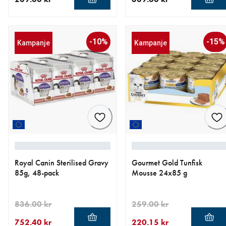
nåværende pris 209.00 kr
nåværende pris 309.00 kr
-10%
-15%
Kampanje
Kampanje
Royal Canin Sterilised Gravy
Gourmet Gold Tunfisk
85g, 48-pack
Mousse 24x85 g
836.00 kr
259.00 kr
752.40 kr
220.15 kr