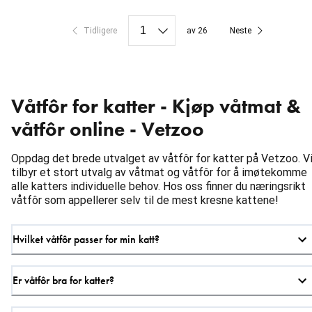
Tidligere
av 26
Neste
Våtfôr for katter - Kjøp våtmat &
våtfôr online - Vetzoo
Oppdag det brede utvalget av våtfôr for katter på Vetzoo. V
tilbyr et stort utvalg av våtmat og våtfôr for å imøtekomme
alle katters individuelle behov. Hos oss finner du næringsrikt
våtfôr som appellerer selv til de mest kresne kattene!
Hvilket våtfôr passer for min katt?
Er våtfôr bra for katter?