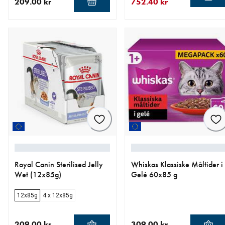
209.00 kr
752.40 kr
nåværende pris 209.00 kr
nåværende pris 752.40 kr
opprinnelig pris 836.00 kr
Royal Canin Sterilised Jelly
Whiskas Klassiske Måltider i
Wet (12x85g)
Gelé 60x85 g
12x85g
4 x 12x85g
209.00 kr
309.00 kr