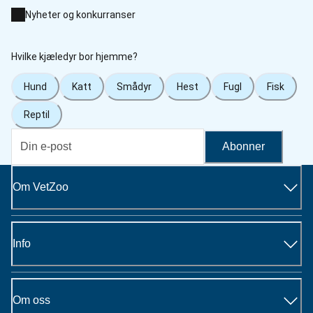
Nyheter og konkurranser
Hvilke kjæledyr bor hjemme?
Hund
Katt
Smådyr
Hest
Fugl
Fisk
Reptil
Abonner
Om VetZoo
Info
Om oss