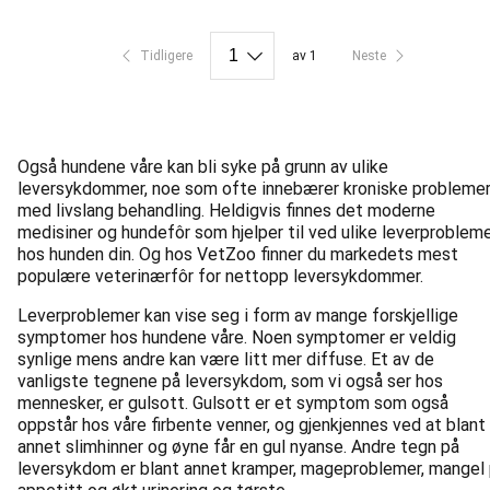
Tidligere
av 1
Neste
Også hundene våre kan bli syke på grunn av ulike
leversykdommer, noe som ofte innebærer kroniske probleme
med livslang behandling. Heldigvis finnes det moderne
medisiner og hundefôr som hjelper til ved ulike leverproblem
hos hunden din. Og hos VetZoo finner du markedets mest
populære veterinærfôr for nettopp leversykdommer.
Leverproblemer kan vise seg i form av mange forskjellige
symptomer hos hundene våre. Noen symptomer er veldig
synlige mens andre kan være litt mer diffuse. Et av de
vanligste tegnene på leversykdom, som vi også ser hos
mennesker, er gulsott. Gulsott er et symptom som også
oppstår hos våre firbente venner, og gjenkjennes ved at blant
annet slimhinner og øyne får en gul nyanse. Andre tegn på
leversykdom er blant annet kramper, mageproblemer, mangel