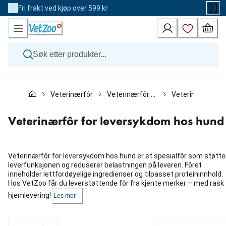
Skip
Fri frakt ved kjøp over 599 kr
to
Content
Hund
Veterinærfôr
Veterinærfôr til hund
Veterinærfôr fo
Katt
Veterinærfôr
Andre dyr
Veterinærfôr for leversykdom hos hund
Merker
Nyheter
Kampanje
Veterinærfôr for leversykdom hos hund er et spesialfôr som støtte
leverfunksjonen og reduserer belastningen på leveren. Fôret
inneholder lettfordøyelige ingredienser og tilpasset proteininnhold.
Hos VetZoo får du leverstøttende fôr fra kjente merker – med rask
hjemlevering!
Les mer