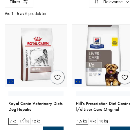
Filtrer
Relevanse
Vis 1 - 6 av 6 produkter
Royal Canin Veterinary Diets
Hill's Prescription Diet Canin
Dog Hepatic
l/d Liver Care Original
7 kg
1,5 kg
12 kg
1,5 kg
4 kg
10 kg