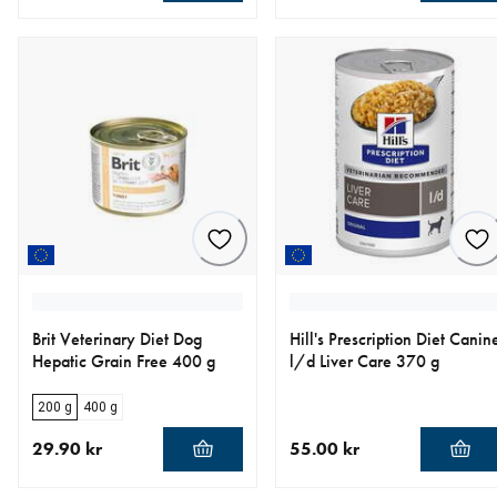
nåværende pris 809.00 kr
nåværende pris 269.00 kr
Brit Veterinary Diet Dog
Hill's Prescription Diet Canin
Hepatic Grain Free 400 g
l/d Liver Care 370 g
200 g
400 g
29.90 kr
55.00 kr
nåværende pris 29.90 kr
nåværende pris 55.00 kr