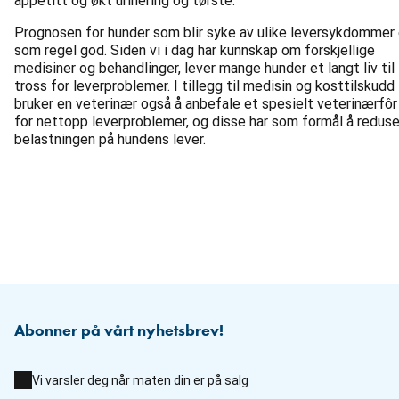
appetitt og økt urinering og tørste.
Prognosen for hunder som blir syke av ulike leversykdommer 
som regel god. Siden vi i dag har kunnskap om forskjellige
medisiner og behandlinger, lever mange hunder et langt liv til
tross for leverproblemer. I tillegg til medisin og kosttilskudd
bruker en veterinær også å anbefale et spesielt veterinærfôr
for nettopp leverproblemer, og disse har som formål å redus
belastningen på hundens lever.
Abonner på vårt nyhetsbrev!
Vi varsler deg når maten din er på salg