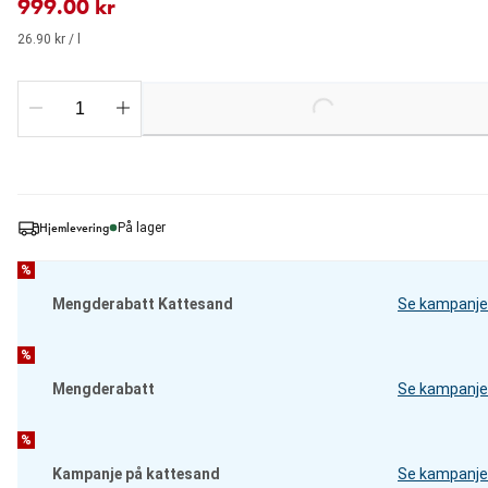
999.00 kr
26.90 kr / l
Loading...
Hjemlevering
På lager
%
Mengderabatt Kattesand
Se kampanje
%
Mengderabatt
Se kampanje
%
Kampanje på kattesand
Se kampanje