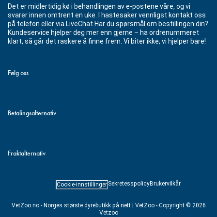
Det er midlertidig kø i behandlingen av e-postene våre, og vi
svarer innen omtrent en uke. I hastesaker vennligst kontakt oss
på telefon eller via LiveChat Har du spørsmål om bestillingen din?
Kundeservice hjelper deg mer enn gjerne – ha ordrenummeret
klart, så går det raskere å finne frem. Vi biter ikke, vi hjelper bare!
Følg oss
Betalingsalternativ
Fraktalternativ
Sekretesspolicy
Brukervilkår
Cookie-innstillinger
VetZoo.no - Norges største dyrebutikk på nett | VetZoo - Copyright © 2026
Vetzoo