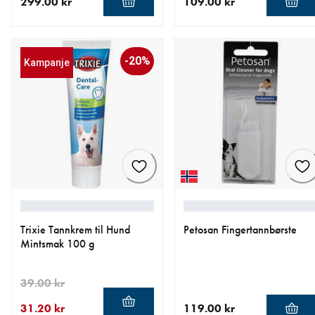
299.00 kr
109.00 kr
nåværende pris 299.00 kr
nåværende pris 109.00 kr
-20%
Kampanje
Trixie Tannkrem til Hund
Petosan Fingertannbørste
Mintsmak 100 g
39.00 kr
31.20 kr
119.00 kr