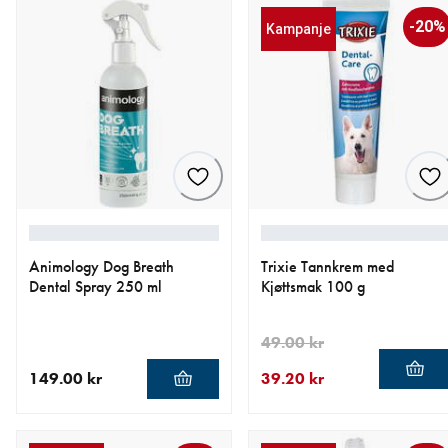
-20%
Kampanje
Animology Dog Breath
Trixie Tannkrem med
Dental Spray 250 ml
Kjøttsmak 100 g
49.00 kr
149.00 kr
39.20 kr
nåværende pris 149.00 kr
nåværende pris 39.20 kr
opprinnelig pris 49.00 kr