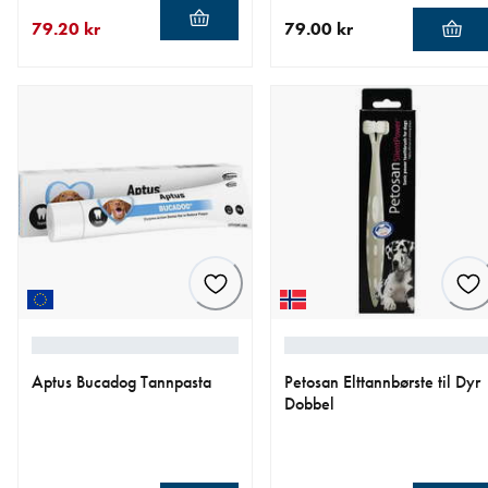
79.20 kr
79.00 kr
nåværende pris 79.20 kr
opprinnelig pris 99.00 kr
nåværende pris 79.00 kr
Aptus Bucadog Tannpasta
Petosan Elttannbørste til Dyr
Dobbel