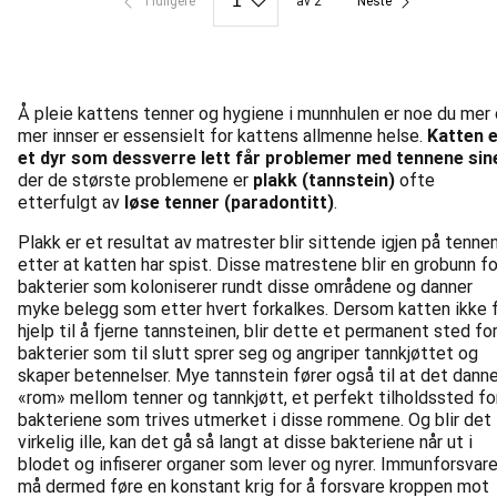
Tidligere
av 2
Neste
Å pleie kattens tenner og hygiene i munnhulen er noe du mer
mer innser er essensielt for kattens allmenne helse.
Katten 
et dyr som dessverre lett får problemer med tennene sin
der de største problemene er
plakk (tannstein)
ofte
etterfulgt av
løse tenner (paradontitt)
.
Plakk er et resultat av matrester blir sittende igjen på tenne
etter at katten har spist. Disse matrestene blir en grobunn fo
bakterier som koloniserer rundt disse områdene og danner
myke belegg som etter hvert forkalkes. Dersom katten ikke 
hjelp til å fjerne tannsteinen, blir dette et permanent sted fo
bakterier som til slutt sprer seg og angriper tannkjøttet og
skaper betennelser. Mye tannstein fører også til at det dann
«rom» mellom tenner og tannkjøtt, et perfekt tilholdssted fo
bakteriene som trives utmerket i disse rommene. Og blir det
virkelig ille, kan det gå så langt at disse bakteriene når ut i
blodet og infiserer organer som lever og nyrer. Immunforsvar
må dermed føre en konstant krig for å forsvare kroppen mot