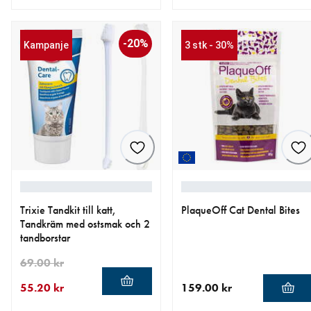
nåværende pris 55.20 kr
opprinnelig pris 69.00 kr
nåværende pris 119.00 kr
-20%
Kampanje
3 stk - 30%
Trixie Tandkit till katt,
PlaqueOff Cat Dental Bites
Tandkräm med ostsmak och 2
tandborstar
69.00 kr
55.20 kr
159.00 kr