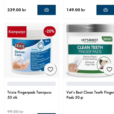
229.00 kr
149.00 kr
nåværende pris 229.00 kr
nåværende pris 149.00 kr
-20%
Kampanje
Trixie Fingerpads Tannpuss
Vet’s Best Clean Teeth Finge
50 stk
Pads 50-p
99.00 kr