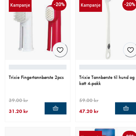
-20%
-20%
Kampanje
Kampanje
Trixie Fingertannbørste 2pcs
Trixie Tannbørste til hund og
katt 4-pakk
39.00 kr
59.00 kr
31.20 kr
47.20 kr
nåværende pris 31.20 kr
opprinnelig pris 39.00 kr
nåværende pris 47.20 kr
opprinnelig pris 59.00 kr