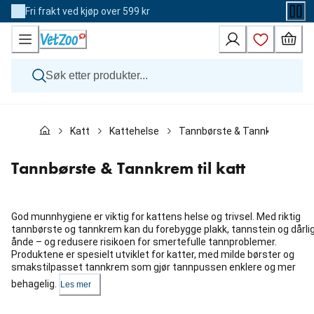
Skip
Fri frakt ved kjøp over 599 kr
to
Content
Hund
Katt
Kattehelse
Tannbørste & Tannkrem til ka
Katt
Veterinærfôr
Andre dyr
Tannbørste & Tannkrem til katt
Merker
Nyheter
Kampanje
God munnhygiene er viktig for kattens helse og trivsel. Med riktig
tannbørste og tannkrem kan du forebygge plakk, tannstein og dårli
ånde – og redusere risikoen for smertefulle tannproblemer.
Produktene er spesielt utviklet for katter, med milde børster og
smakstilpasset tannkrem som gjør tannpussen enklere og mer
behagelig.
Les mer