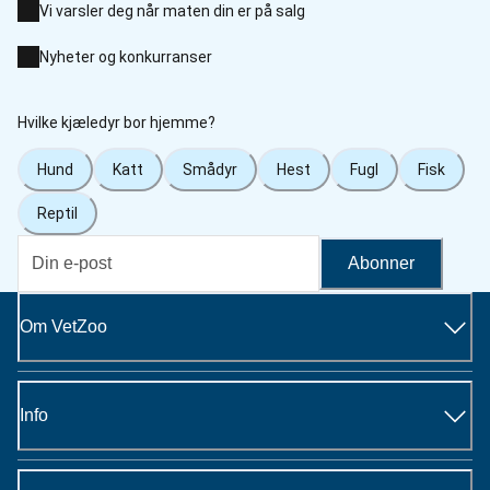
Vi varsler deg når maten din er på salg
Nyheter og konkurranser
Hvilke kjæledyr bor hjemme?
Hund
Katt
Smådyr
Hest
Fugl
Fisk
Reptil
Abonner
Om VetZoo
Info