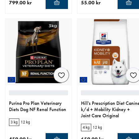
799.00 kr
55.00 kr
nåværende pris 799.00 kr
nåværende pris 55.00 kr
Purina Pro Plan Veterinary
Hill's Prescription Diet Canin
Diets Dog NF Renal Function
k/d + Mobility Kidney +
Joint Care Original
3 kg
12 kg
4 kg
12 kg