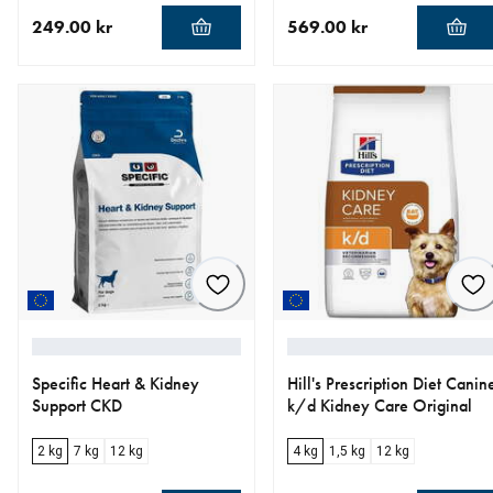
249.00 kr
569.00 kr
nåværende pris 249.00 kr
nåværende pris 569.00 kr
Specific Heart & Kidney
Hill's Prescription Diet Canin
Support CKD
k/d Kidney Care Original
2 kg
7 kg
12 kg
4 kg
1,5 kg
12 kg