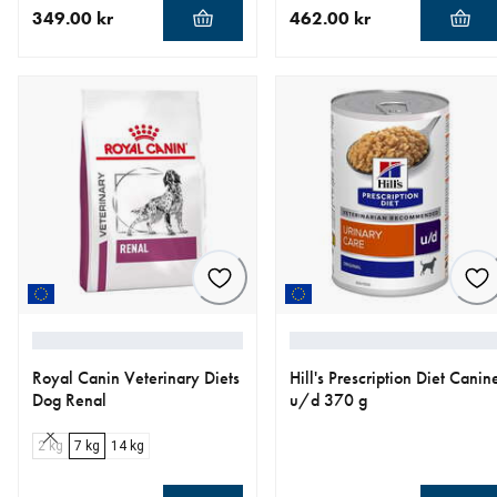
349.00 kr
462.00 kr
nåværende pris 349.00 kr
nåværende pris 462.00 kr
Royal Canin Veterinary Diets
Hill's Prescription Diet Canin
Dog Renal
u/d 370 g
2 kg
7 kg
14 kg