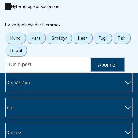
Nyheter og konkurranser
Hvilke kjæledyr bor hjemme?
Hund
Katt
Smådyr
Hest
Fugl
Fisk
Reptil
Abonner
Om VetZoo
Info
Om oss