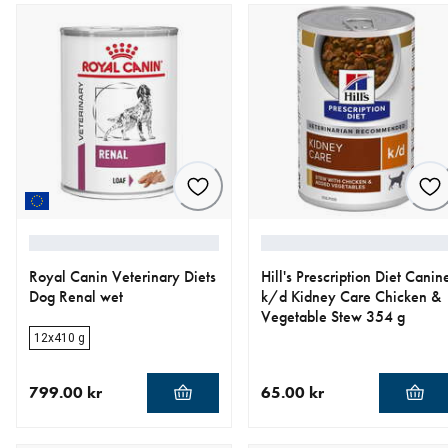
Royal Canin Veterinary Diets
Hill's Prescription Diet Canin
Dog Renal wet
k/d Kidney Care Chicken &
Vegetable Stew 354 g
12x410 g
799.00 kr
65.00 kr
nåværende pris 799.00 kr
nåværende pris 65.00 kr