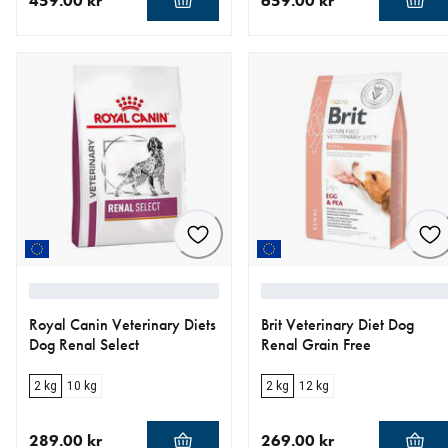
459.00 kr
659.00 kr
nåværende pris 459.00 kr
nåværende pris 659.00 kr
Royal Canin Veterinary Diets
Brit Veterinary Diet Dog
Dog Renal Select
Renal Grain Free
2 kg
10 kg
2 kg
12 kg
289.00 kr
269.00 kr