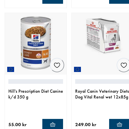
nåværende pris 289.00 kr
nåværende pris 269.00 kr
Hill's Prescription Diet Canine
Royal Canin Veterinary Diets
k/d 350 g
Dog Vital Renal wet 12x85g
55.00 kr
249.00 kr