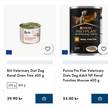
nåværende pris 209.00 kr
nåværende pris 269.00 kr
Brit Veterinary Diet Dog
Purina Pro Plan Veterinary
Renal Grain Free 400 g
Diets Dog Adult NF Renal
Function Mousse 400 g
200 g
400 g
29.90 kr
55.00 kr
nåværende pris 29.90 kr
nåværende pris 55.00 kr