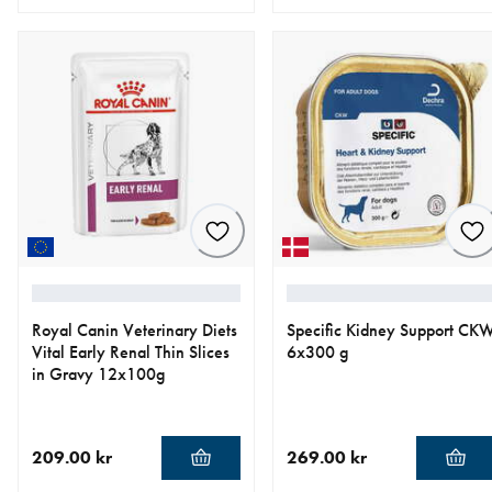
nåværende pris 1 099.00 kr
nåværende pris 849.00 kr
Royal Canin Veterinary Diets
Specific Kidney Support CK
Vital Early Renal Thin Slices
6x300 g
in Gravy 12x100g
209.00 kr
269.00 kr