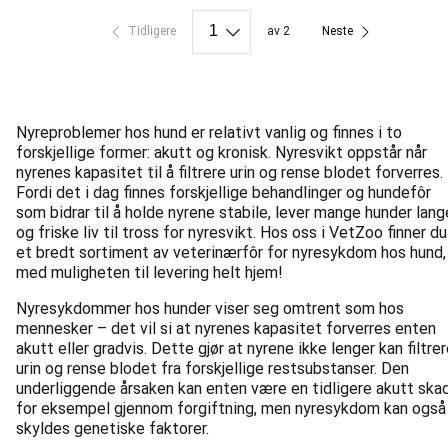
Tidligere
av 2
Neste
Nyreproblemer hos hund er relativt vanlig og finnes i to
forskjellige former: akutt og kronisk. Nyresvikt oppstår når
nyrenes kapasitet til å filtrere urin og rense blodet forverres.
Fordi det i dag finnes forskjellige behandlinger og hundefôr
som bidrar til å holde nyrene stabile, lever mange hunder lang
og friske liv til tross for nyresvikt. Hos oss i VetZoo finner du
et bredt sortiment av veterinærfôr for nyresykdom hos hund,
med muligheten til levering helt hjem!
Nyresykdommer hos hunder viser seg omtrent som hos
mennesker – det vil si at nyrenes kapasitet forverres enten
akutt eller gradvis. Dette gjør at nyrene ikke lenger kan filtre
urin og rense blodet fra forskjellige restsubstanser. Den
underliggende årsaken kan enten være en tidligere akutt ska
for eksempel gjennom forgiftning, men nyresykdom kan også
skyldes genetiske faktorer.