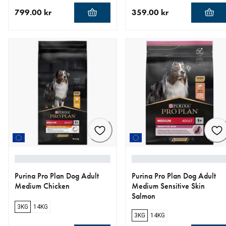
799.00 kr
359.00 kr
nåværende pris 799.00 kr
nåværende pris 359.00 kr
Purina Pro Plan Dog Adult
Purina Pro Plan Dog Adult
Medium Chicken
Medium Sensitive Skin
Salmon
3KG
14KG
3KG
14KG