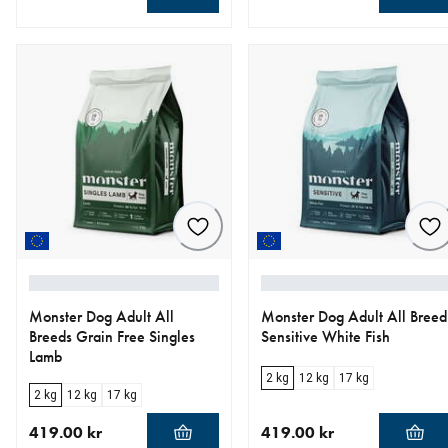
nåværende pris 259.00 kr
nåværende pris 435.00 kr
Monster Dog Adult All
Monster Dog Adult All Breed
Breeds Grain Free Singles
Sensitive White Fish
Lamb
2 kg
12 kg
17 kg
2 kg
12 kg
17 kg
419.00 kr
419.00 kr