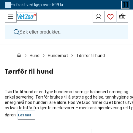
Skip
Fri frakt ved kjøp over 599 kr
to
Content
Hund
Hund
Hundemat
Tørrfôr til hund
Katt
Veterinærfôr
Andre dyr
Tørrfôr til hund
Merker
Nyheter
Kampanje
Tørrfôr til hund er en type hundemat som gir balansert næring og
enkel servering. Tørrfôr brukes til å støtte god helse, tannhygiene o
energinivå hos hunder i alle aldre. Hos VetZoo finner du et bredt utv
av kvalitetsfôr fra kjente merkevarer – med rask hjemlevering rett 
døren.
Les mer