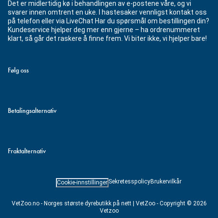
Det er midlertidig kø i behandlingen av e-postene våre, og vi
svarer innen omtrent en uke. I hastesaker vennligst kontakt oss
på telefon eller via LiveChat Har du spørsmål om bestillingen din?
Kundeservice hjelper deg mer enn gjerne – ha ordrenummeret
klart, så går det raskere å finne frem. Vi biter ikke, vi hjelper bare!
Følg oss
Betalingsalternativ
Fraktalternativ
Sekretesspolicy
Brukervilkår
Cookie-innstillinger
VetZoo.no - Norges største dyrebutikk på nett | VetZoo - Copyright © 2026
Vetzoo