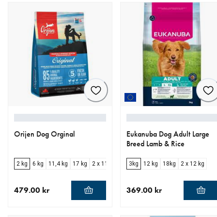
Orijen Dog Orginal
Eukanuba Dog Adult Large
Breed Lamb & Rice
2 kg
6 kg
11,4 kg
17 kg
2 x 11,4 kg
3kg
12 kg
18kg
2 x 12 kg
479.00 kr
369.00 kr
nåværende pris 479.00 kr
nåværende pris 369.00 kr