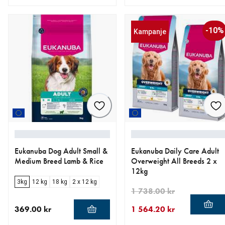
nåværende pris 399.00 kr
nåværende pris 1 613.30 k
opprinnelig pris 1 898.00 k
-10%
Kampanje
Eukanuba Dog Adult Small &
Eukanuba Daily Care Adult
Medium Breed Lamb & Rice
Overweight All Breeds 2 x
12kg
3kg
12 kg
18 kg
2 x 12 kg
1 738.00 kr
369.00 kr
1 564.20 kr