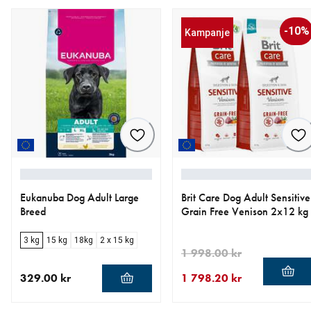
-10%
Kampanje
Eukanuba Dog Adult Large
Brit Care Dog Adult Sensitive
Breed
Grain Free Venison 2x12 kg
3 kg
15 kg
18kg
2 x 15 kg
1 998.00 kr
329.00 kr
1 798.20 kr
nåværende pris 329.00 kr
nåværende pris 1 798.20 k
opprinnelig pris 1 998.00 k