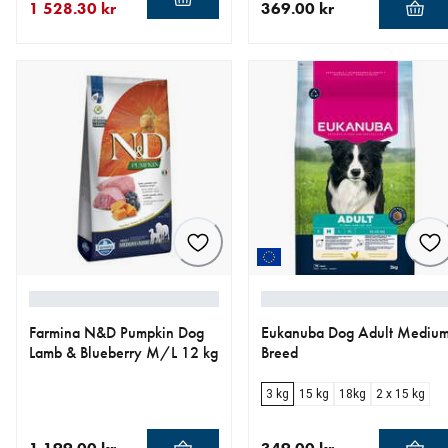
1 528.30 kr
369.00 kr
nåværende pris 1 528.30 kr
opprinnelig pris 1 798.00 kr
nåværende pris 369.00 kr
Farmina N&D Pumpkin Dog
Eukanuba Dog Adult Mediu
Lamb & Blueberry M/L 12 kg
Breed
3 kg
15 kg
18kg
2 x 15 kg