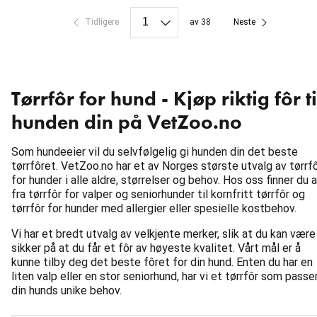
Tidligere
av 38
Neste
Tørrfôr for hund - Kjøp riktig fôr ti
hunden din på VetZoo.no
Som hundeeier vil du selvfølgelig gi hunden din det beste
tørrfôret. VetZoo.no har et av Norges største utvalg av tørrf
for hunder i alle aldre, størrelser og behov. Hos oss finner du a
fra tørrfôr for valper og seniorhunder til kornfritt tørrfôr og
tørrfôr for hunder med allergier eller spesielle kostbehov.
Vi har et bredt utvalg av velkjente merker, slik at du kan være
sikker på at du får et fôr av høyeste kvalitet. Vårt mål er å
kunne tilby deg det beste fôret for din hund. Enten du har en
liten valp eller en stor seniorhund, har vi et tørrfôr som passe
din hunds unike behov.