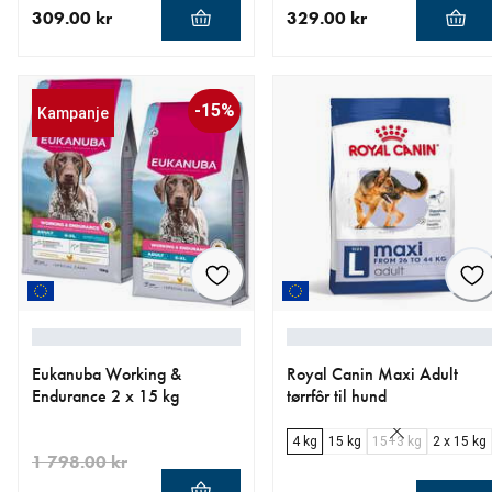
309.00 kr
329.00 kr
nåværende pris 309.00 kr
nåværende pris 329.00 kr
-15%
Kampanje
Eukanuba Working &
Royal Canin Maxi Adult
Endurance 2 x 15 kg
tørrfôr til hund
4 kg
15 kg
15+3 kg
2 x 15 kg
1 798.00 kr