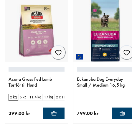
Acana Grass Fed Lamb
Eukanuba Dog Everyday
Tørrfôr til Hund
Small / Medium 16,5 kg
2 kg
6 kg
11,4 kg
17 kg
2 x 11,4 kg
399.00 kr
799.00 kr
nåværende pris 399.00 kr
nåværende pris 799.00 kr