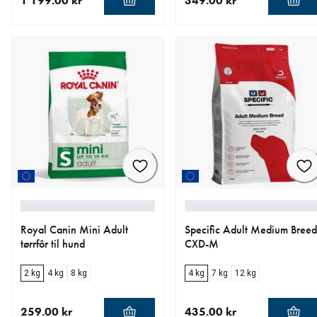
1 199.00 kr
349.00 kr
nåværende pris 1 199.00 kr
nåværende pris 349.00 kr
Royal Canin Mini Adult
Specific Adult Medium Breed
tørrfôr til hund
CXD-M
2 kg
4 kg
8 kg
4 kg
7 kg
12 kg
259.00 kr
435.00 kr