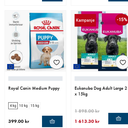
nåværende pris 419.00 kr
nåværende pris 419.00 kr
-15%
Kampanje
Royal Canin Medium Puppy
Eukanuba Dog Adult Large 2
x 15kg
4 kg
10 kg
15 kg
1 898.00 kr
399.00 kr
1 613.30 kr