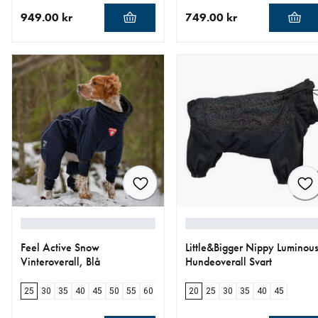
949.00 kr
749.00 kr
nåværende pris 949.00 kr
nåværende pris 749.00 kr
Feel Active Snow
Little&Bigger Nippy Luminou
Vinteroverall, Blå
Hundeoverall Svart
25
30
35
40
45
50
55
60
65
20
25
30
35
40
45