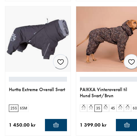
nåværende pris 1 079.00 kr
nåværende pris 899.00 kr
Hurtta Extreme Overall Svart
PAIKKA Vinteroverall til
Hund Svart/Brun
25S
65M
25
30
35
40
45
50
55
60
1 450.00 kr
1 399.00 kr
nåværende pris 1 450.00 kr
nåværende pris 1 399.00 k