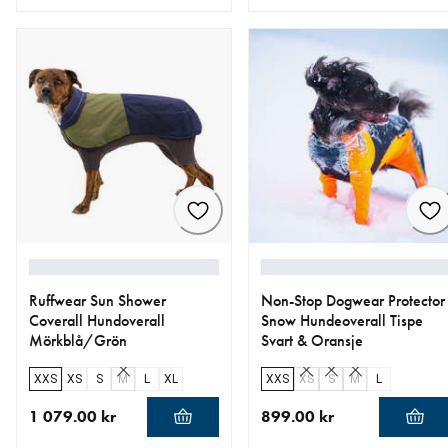
nåværende pris 999.00 kr
nåværende pris 949.00 kr
Ruffwear Sun Shower
Non-Stop Dogwear Protector
Coverall Hundoverall
Snow Hundeoverall Tispe
Mörkblå/Grön
Svart & Oransje
XXS
XS
S
M
L
XL
XXS
XS
S
M
L
1 079.00 kr
899.00 kr