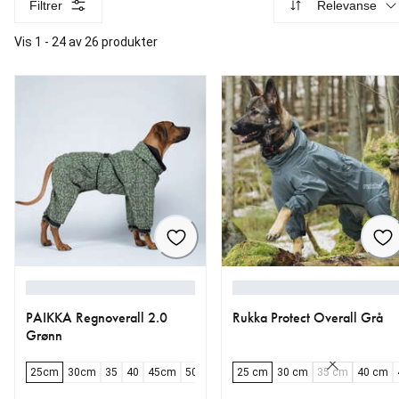
Filtrer
Relevanse
Vis 1 - 24 av 26 produkter
PAIKKA Regnoverall 2.0
Rukka Protect Overall Grå
Grønn
25cm
30cm
35
40
45cm
50cm
55cm
25 cm
60cm
30 cm
65cm
35 cm
70
80
40 cm