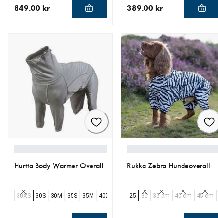
849.00 kr
389.00 kr
nåværende pris 849.00 kr
nåværende pris 389.00 kr
Hurtta Body Warmer Overall
Rukka Zebra Hundeoverall
30XS
30S
30M
35S
35M
40XS
40M
25
45M
30
50M
35 cm
55L
40 cm
60M
45 cm