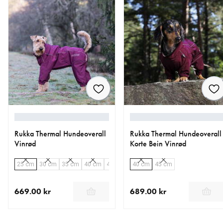
Rukka Thermal Hundeoverall
Rukka Thermal Hundeoverall
Vinrød
Korte Bein Vinrød
25 cm
30 cm
35 cm
40 cm
45 cm
50 cm
40 cm
55 cm
45 cm
60 cm
65 cm
669.00 kr
689.00 kr
nåværende pris 669.00 kr
nåværende pris 689.00 kr