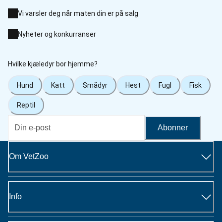
Vi varsler deg når maten din er på salg
Nyheter og konkurranser
Hvilke kjæledyr bor hjemme?
Hund
Katt
Smådyr
Hest
Fugl
Fisk
Reptil
Abonner
Om VetZoo
Info