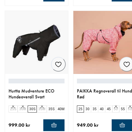
nåværende pris 1 229.00 kr
nåværende pris 899.00 kr
Hurtta Mudventure ECO
PAIKKA Regnoverall til Hund
Hundeoverall Svart
Rød
25S
30M
30S
35M
35S
40M
45M
50M
25
30
55M
35
60M
40
45
65M
50
55
60
999.00 kr
949.00 kr