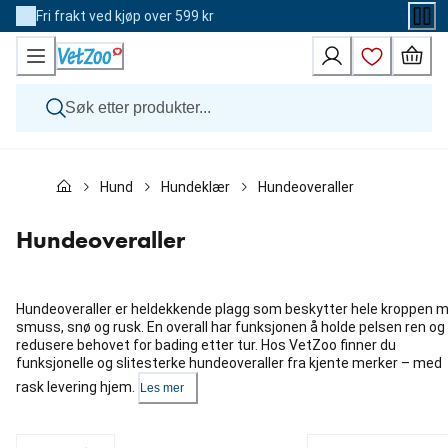
Skip
Fri frakt ved kjøp over 599 kr
to
Content
Hund
Hund
Hundeklær
Hundeoveraller
Katt
Veterinærfôr
Andre dyr
Hundeoveraller
Merker
Nyheter
Kampanje
Hundeoveraller er heldekkende plagg som beskytter hele kroppen 
smuss, snø og rusk. En overall har funksjonen å holde pelsen ren og
redusere behovet for bading etter tur. Hos VetZoo finner du
funksjonelle og slitesterke hundeoveraller fra kjente merker – med
rask levering hjem.
Les mer