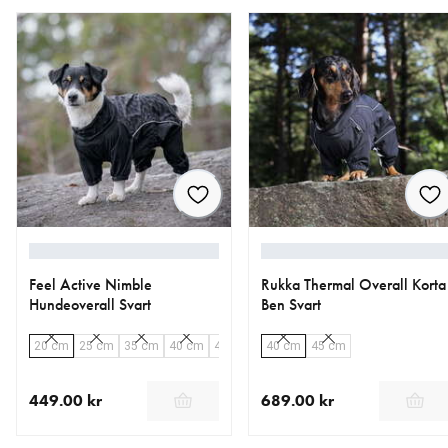
Feel Active Nimble
Rukka Thermal Overall Korta
Hundeoverall Svart
Ben Svart
20 cm
25 cm
35 cm
40 cm
45 cm
40 cm
45 cm
449.00 kr
689.00 kr
nåværende pris 449.00 kr
nåværende pris 689.00 kr