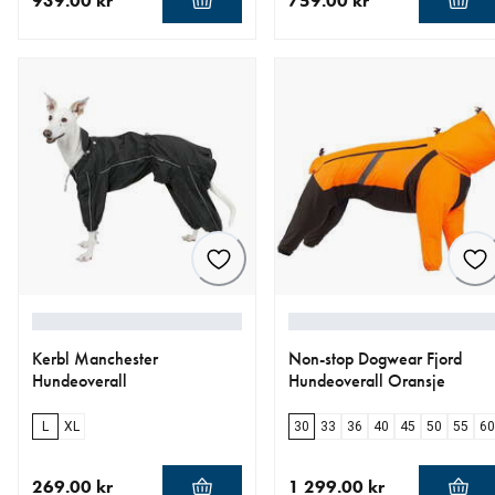
939.00 kr
759.00 kr
nåværende pris 939.00 kr
nåværende pris 759.00 kr
Kerbl Manchester
Non-stop Dogwear Fjord
Hundeoverall
Hundeoverall Oransje
L
XL
30
33
36
40
45
50
55
60
269.00 kr
1 299.00 kr