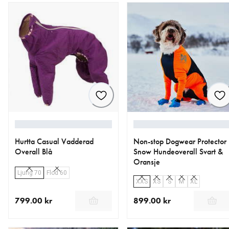
Hurtta Casual Vadderad
Non-stop Dogwear Protector
Overall Blå
Snow Hundeoverall Svart &
Oransje
Ljung 70
Flod 60
XXS
XS
S
M
XL
799.00 kr
899.00 kr
nåværende pris 799.00 kr
nåværende pris 899.00 kr