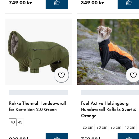
749.00 kr
349.00 kr
nåværende pris 749.00 kr
nåværende pris 349.00 kr
Rukka Thermal Hundeoverall
Feel Active Helsingborg
for Korte Ben 2.0 Grønn
Hundoverall Refleks Svart &
Orange
40
45
25 cm
30 cm
35 cm
40 cm