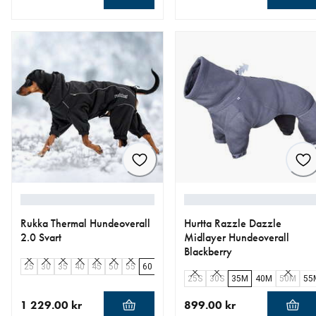
nåværende pris 269.00 kr
nåværende pris 1 299.00 k
Rukka Thermal Hundeoverall
Hurtta Razzle Dazzle
2.0 Svart
Midlayer Hundeoverall
Blackberry
25
30
35
40
45
50
55
60
65
25S
30S
35M
40M
50M
55
1 229.00 kr
899.00 kr