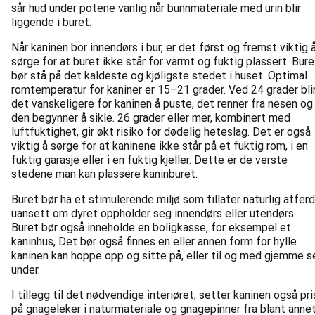
sår hud under potene vanlig når bunnmateriale med urin blir
liggende i buret.
Når kaninen bor innendørs i bur, er det først og fremst viktig 
sørge for at buret ikke står for varmt og fuktig plassert. Bure
bør stå på det kaldeste og kjøligste stedet i huset. Optimal
romtemperatur for kaniner er 15–21 grader. Ved 24 grader bli
det vanskeligere for kaninen å puste, det renner fra nesen og
den begynner å sikle. 26 grader eller mer, kombinert med
luftfuktighet, gir økt risiko for dødelig heteslag. Det er også
viktig å sørge for at kaninene ikke står på et fuktig rom, i en
fuktig garasje eller i en fuktig kjeller. Dette er de verste
stedene man kan plassere kaninburet.
Buret bør ha et stimulerende miljø som tillater naturlig atferd
uansett om dyret oppholder seg innendørs eller utendørs.
Buret bør også inneholde en boligkasse, for eksempel et
kaninhus, Det bør også finnes en eller annen form for hylle
kaninen kan hoppe opp og sitte på, eller til og med gjemme s
under.
I tillegg til det nødvendige interiøret, setter kaninen også pri
på gnageleker i naturmateriale og gnagepinner fra blant anne