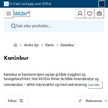
Skip
Fri frakt ved kjøp over 599 kr
to
Content
Hund
Andre dyr
Kanin
Kaninbur
Katt
Veterinærfôr
Andre dyr
Kaninbur
Merker
Nyheter
Kampanje
Kaninbur er kaninens hjem og bør gi både trygghet og
bevegelsesfrihet. Hos VetZoo finner du både innendørsbur og
utendørsbur – alltid i høy kvalitet og med rask levering.
Les mer
Filtrer
Relevanse