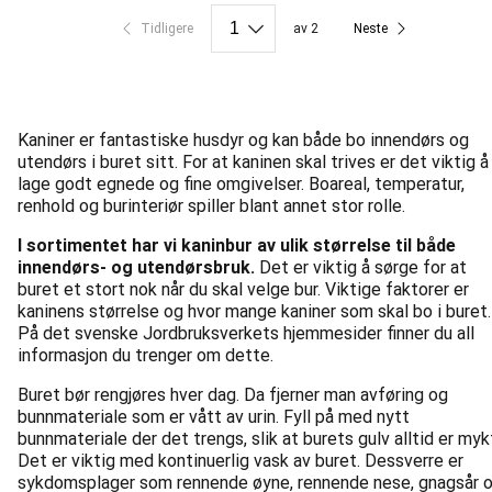
Tidligere
av 2
Neste
Kaniner er fantastiske husdyr og kan både bo innendørs og
utendørs i buret sitt. For at kaninen skal trives er det viktig å
lage godt egnede og fine omgivelser. Boareal, temperatur,
renhold og burinteriør spiller blant annet stor rolle.
I sortimentet har vi kaninbur av ulik størrelse til både
innendørs- og utendørsbruk.
Det er viktig å sørge for at
buret et stort nok når du skal velge bur. Viktige faktorer er
kaninens størrelse og hvor mange kaniner som skal bo i buret.
På det svenske Jordbruksverkets hjemmesider finner du all
informasjon du trenger om dette.
Buret bør rengjøres hver dag. Da fjerner man avføring og
bunnmateriale som er vått av urin. Fyll på med nytt
bunnmateriale der det trengs, slik at burets gulv alltid er myk
Det er viktig med kontinuerlig vask av buret. Dessverre er
sykdomsplager som rennende øyne, rennende nese, gnagsår 