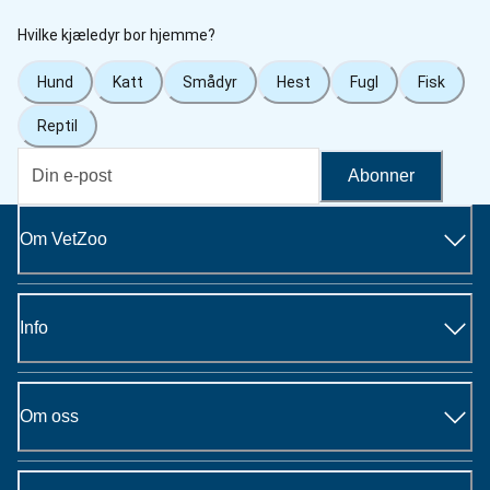
Hvilke kjæledyr bor hjemme?
Hund
Katt
Smådyr
Hest
Fugl
Fisk
Reptil
Abonner
Om VetZoo
Info
Om oss