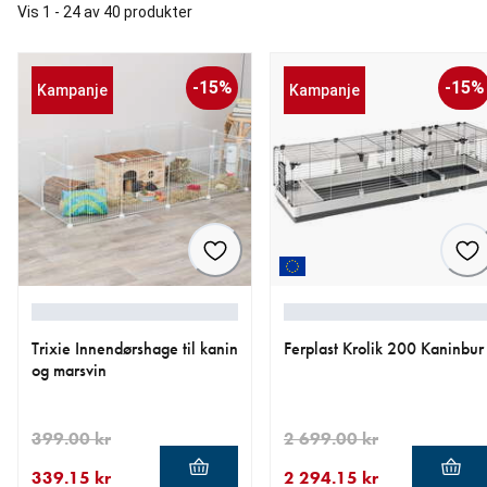
Vis 1 - 24 av 40 produkter
-15%
-15%
Kampanje
Kampanje
Trixie Innendørshage til kanin
Ferplast Krolik 200 Kaninbur
og marsvin
399.00 kr
2 699.00 kr
339.15 kr
2 294.15 kr