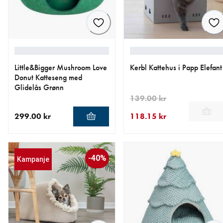
Little&Bigger Mushroom Love
Kerbl Kattehus i Papp Elefant
Donut Katteseng med
Glidelås Grønn
139.00 kr
299.00 kr
118.15 kr
nåværende pris 299.00 kr
nåværende pris 118.15 kr
opprinnelig pris 139.00 kr
-40%
Kampanje