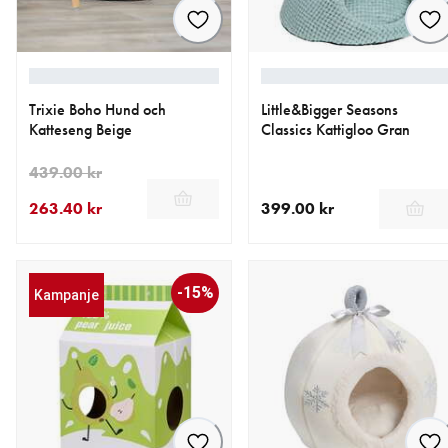
Trixie Boho Hund och
Little&Bigger Seasons
Katteseng Beige
Classics Kattigloo Gran
439.00 kr
263.40 kr
399.00 kr
nåværende pris 263.40 kr
opprinnelig pris 439.00 kr
nåværende pris 399.00 kr
-15%
Kampanje