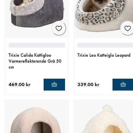
Trixie Calida Kattigloo
Trixie Leo Katteiglo Leopard
Varmereflekterende Grå 50
cm
469.00 kr
339.00 kr
nåværende pris 469.00 kr
nåværende pris 339.00 kr