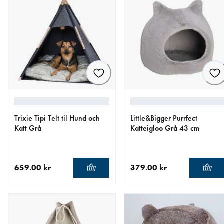
Trixie Tipi Telt til Hund och
Little&Bigger Purrfect
Katt Grå
Katteigloo Grå 43 cm
659.00 kr
379.00 kr
nåværende pris 659.00 kr
nåværende pris 379.00 kr