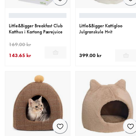
Little&Bigger Breakfast Club
Little&Bigger Kattigloo
Katthus i Kartong Pærejuice
Julgranskule Hvit
169.00 kr
143.65 kr
399.00 kr
nåværende pris 143.65 kr
opprinnelig pris 169.00 kr
nåværende pris 399.00 kr