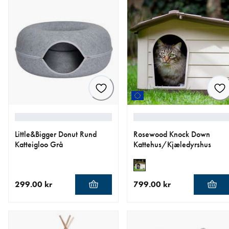
Little&Bigger Donut Rund
Rosewood Knock Down
Katteigloo Grå
Kattehus/Kjæledyrshus
299.00 kr
799.00 kr
nåværende pris 299.00 kr
nåværende pris 799.00 kr