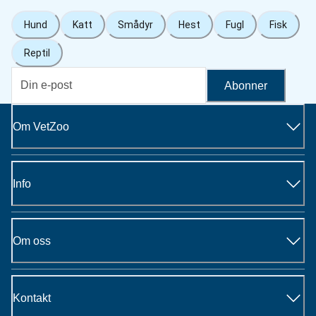
Hund
Katt
Smådyr
Hest
Fugl
Fisk
Reptil
Abonner
Om VetZoo
Info
Om oss
Kontakt