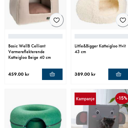
Basic WellB Celliant
Little&Bigger Katteigloo Hvit
Varmereflekterende
43 cm
Katteigloo Beige 40 cm
459.00 kr
389.00 kr
nåværende pris 459.00 kr
nåværende pris 389.00 kr
-15%
Kampanje