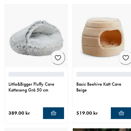
Little&Bigger Fluffy Cave
Basic Beehive Katt Cave
Katteseng Grå 50 cm
Beige
389.00 kr
519.00 kr
nåværende pris 389.00 kr
nåværende pris 519.00 kr