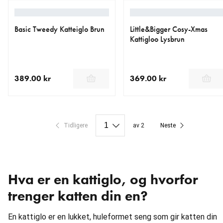
Basic Tweedy Katteiglo Brun
Little&Bigger Cosy-Xmas
Kattigloo Lysbrun
389.00 kr
369.00 kr
nåværende pris 389.00 kr
nåværende pris 369.00 kr
Tidligere
av 2
Neste
Hva er en kattiglo, og hvorfor
trenger katten din en?
En kattiglo er en lukket, huleformet seng som gir katten din