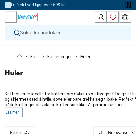
Skip
Fri frakt ved kjøp over 599 kr
to
Content
Hund
Katt
Kattesenger
Huler
Katt
Veterinærfôr
Andre dyr
Huler
Merker
Nyheter
Kampanje
Kattehuler er ideelle for katter som søker ro og trygghet. De gir et l
og skjermet sted å hvile, sove eller bare trekke seg tilbake. Perfekt 
både kattunger og voksne katter som liker å gjemme seg bort.
Les mer
Filtrer
Relevanse