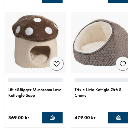
nåværende pris 1 419.00 kr
nåværende pris 439.00 kr
Little&Bigger Mushroom Love
Trixie Livia Kattiglo Grå &
Katteiglo Sopp
Creme
369.00 kr
479.00 kr
nåværende pris 369.00 kr
nåværende pris 479.00 kr