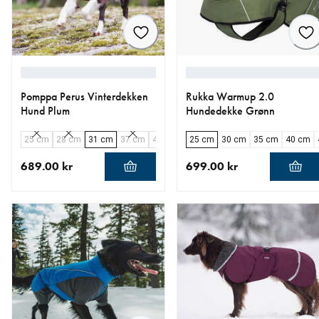
Pomppa Perus Vinterdekken
Rukka Warmup 2.0
Hund Plum
Hundedekke Grønn
25 cm
28 cm
31 cm
37 cm
40 cm
44 cm
25 cm
48 cm
30 cm
52 cm
35 cm
56 cm
40 cm
6
689.00 kr
699.00 kr
nåværende pris 689.00 kr
nåværende pris 699.00 kr