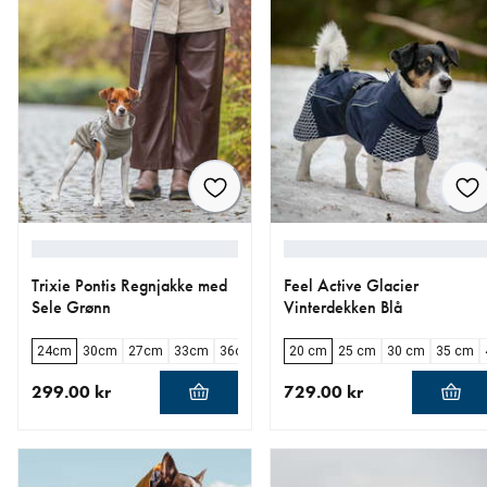
Trixie Pontis Regnjakke med
Feel Active Glacier
Sele Grønn
Vinterdekken Blå
24cm
30cm
27cm
33cm
36cm
40cm
20 cm
45cm
25 cm
30 cm
35 cm
299.00 kr
729.00 kr
nåværende pris 299.00 kr
nåværende pris 729.00 kr