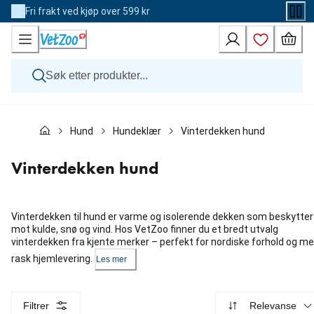
Skip
Fri frakt ved kjøp over 599 kr
to
Content
Hund
Hund
Hundeklær
Vinterdekken hund
Katt
Veterinærfôr
Andre dyr
Vinterdekken hund
Merker
Nyheter
Kampanje
Vinterdekken til hund er varme og isolerende dekken som beskytter
mot kulde, snø og vind. Hos VetZoo finner du et bredt utvalg
vinterdekken fra kjente merker – perfekt for nordiske forhold og m
rask hjemlevering.
Les mer
Filtrer
Relevanse