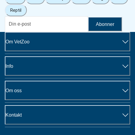
Reptil
Abonner
Om VetZoo
Info
Om oss
Kontakt