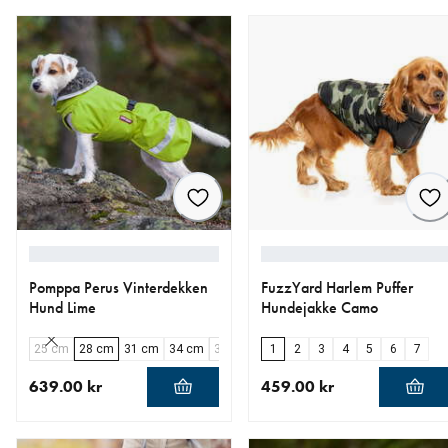
Pomppa Perus Vinterdekken
FuzzYard Harlem Puffer
Hund Lime
Hundejakke Camo
25 cm
28 cm
31 cm
34 cm
37 cm
40 cm
1
2
44 cm
3
4
48 cm
5
6
52 cm
7
5
639.00 kr
459.00 kr
nåværende pris 639.00 kr
nåværende pris 459.00 kr