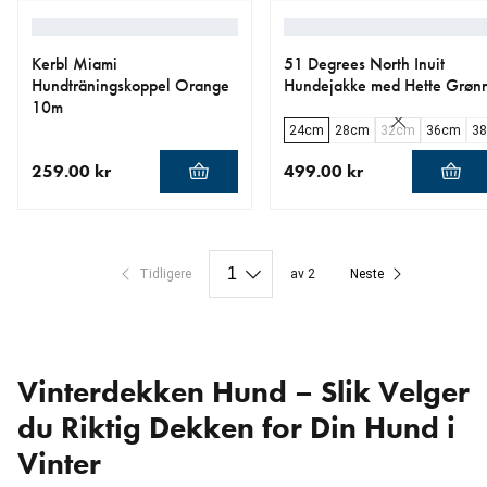
Kerbl Miami
51 Degrees North Inuit
Hundträningskoppel Orange
Hundejakke med Hette Grøn
10m
24cm
28cm
32cm
36cm
3
259.00 kr
499.00 kr
nåværende pris 259.00 kr
nåværende pris 499.00 kr
Tidligere
av 2
Neste
Vinterdekken Hund – Slik Velger
du Riktig Dekken for Din Hund i
Vinter