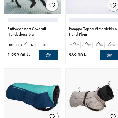
Ruffwear Vert Coverall
Pomppa Toppa Vinterdekken
Hundedress Blå
Hund Plum
XS
XXS
S
M
L
XL
25 cm
28 cm
31 cm
34 cm
1 299.00 kr
969.00 kr
nåværende pris 1 299.00 kr
nåværende pris 969.00 kr