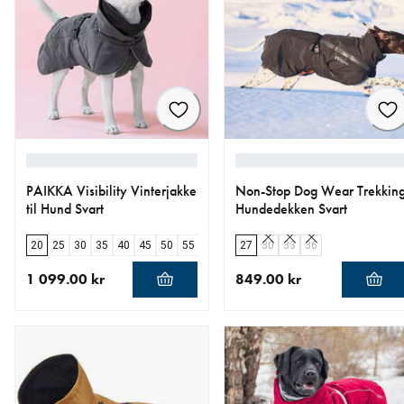
PAIKKA Visibility Vinterjakke
Non-Stop Dog Wear Trekkin
til Hund Svart
Hundedekken Svart
20
25
30
35
40
45
50
55
60
65
27
70
30
80
33
36
1 099.00 kr
849.00 kr
nåværende pris 1 099.00 kr
nåværende pris 849.00 kr