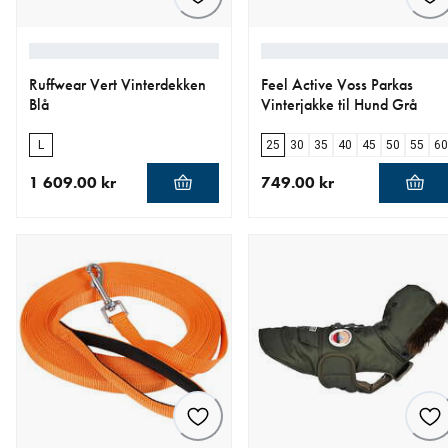
Ruffwear Vert Vinterdekken
Feel Active Voss Parkas
Blå
Vinterjakke til Hund Grå
L
25
30
35
40
45
50
55
60
1 609.00 kr
749.00 kr
nåværende pris 1 609.00 kr
nåværende pris 749.00 kr