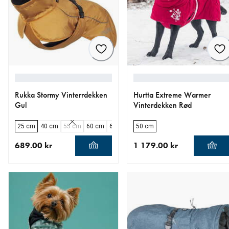
Rukka Stormy Vinterrdekken
Hurtta Extreme Warmer
Gul
Vinterdekken Rød
25 cm
40 cm
55 cm
60 cm
65 cm
50 cm
689.00 kr
1 179.00 kr
nåværende pris 689.00 kr
nåværende pris 1 179.00 k