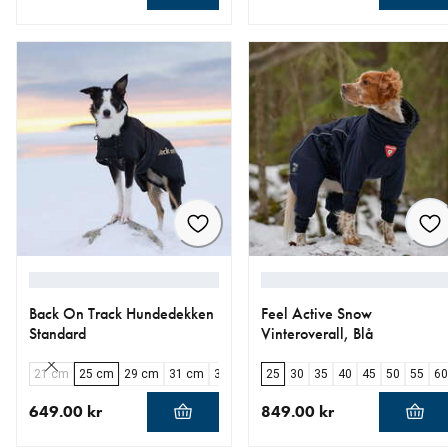
nåværende pris 1 059.00 kr
nåværende pris 979.00 kr
Back On Track Hundedekken
Feel Active Snow
Standard
Vinteroverall, Blå
21 cm
25 cm
29 cm
31 cm
34 cm
37 cm
25
30
43 cm
35
40
46 cm
45
50
49 cm
55
60
5
649.00 kr
849.00 kr
nåværende pris 649.00 kr
nåværende pris 849.00 kr