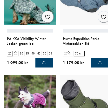
PAIKKA Visibility Winter
Hurtta Expedition Parka
Jacket, green leo
Vinterdekken Blå
20
25
30
35
40
45
50
55
60
65
25 cm
70
70 cm
1 099.00 kr
1 179.00 kr
nåværende pris 1 099.00 kr
nåværende pris 1 179.00 k