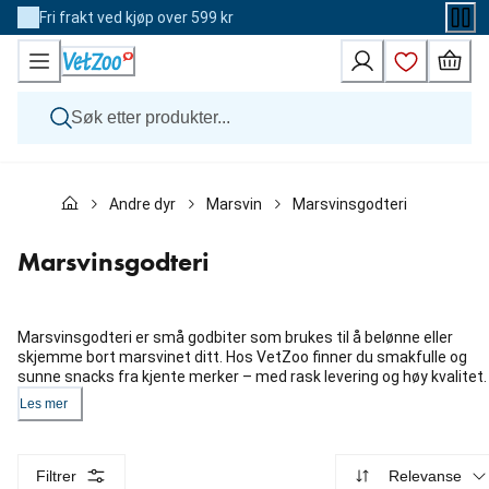
Skip
Fri frakt ved kjøp over 599 kr
to
Content
Hund
Andre dyr
Marsvin
Marsvinsgodteri
Katt
Veterinærfôr
Andre dyr
Marsvinsgodteri
Merker
Nyheter
Kampanje
Marsvinsgodteri er små godbiter som brukes til å belønne eller
skjemme bort marsvinet ditt. Hos VetZoo finner du smakfulle og
sunne snacks fra kjente merker – med rask levering og høy kvalitet.
Les mer
Filtrer
Relevanse