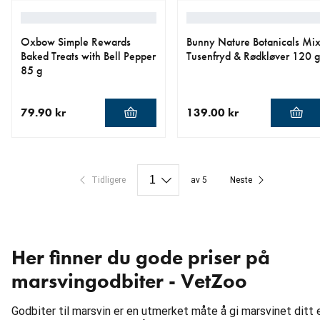
Oxbow Simple Rewards
Bunny Nature Botanicals Mi
Baked Treats with Bell Pepper
Tusenfryd & Rødkløver 120 g
85 g
79.90 kr
139.00 kr
nåværende pris 79.90 kr
nåværende pris 139.00 kr
Tidligere
av 5
Neste
Her finner du gode priser på
marsvingodbiter - VetZoo
Godbiter til marsvin er en utmerket måte å gi marsvinet ditt 