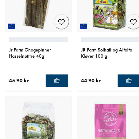
Jr Farm Gnagepinner
JR Farm Solhatt og Alfalfa
Hasselnøtttre 40g
Kløver 100 g
45.90 kr
44.90 kr
nåværende pris 45.90 kr
nåværende pris 44.90 kr