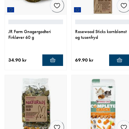
JR Farm Gnagergodteri
Rosewood Sticks kornblomst
Firkløver 60 g
og tusenfryd
34.90 kr
69.90 kr
nåværende pris 34.90 kr
nåværende pris 69.90 kr