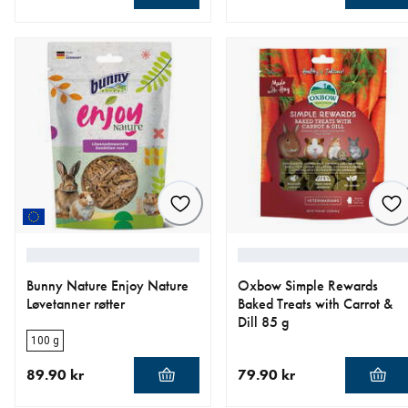
nåværende pris 139.00 kr
nåværende pris 79.90 kr
Bunny Nature Enjoy Nature
Oxbow Simple Rewards
Løvetanner røtter
Baked Treats with Carrot &
Dill 85 g
100 g
89.90 kr
79.90 kr
nåværende pris 89.90 kr
nåværende pris 79.90 kr