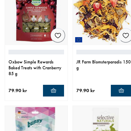
Oxbow Simple Rewards
JR Farm Blomsterparadis 150
Baked Treats with Cranberry
g
85 g
79.90 kr
79.90 kr
nåværende pris 79.90 kr
nåværende pris 79.90 kr