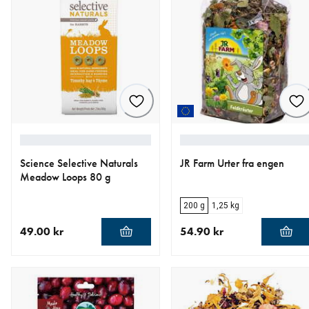
Science Selective Naturals
JR Farm Urter fra engen
Meadow Loops 80 g
200 g
1,25 kg
49.00 kr
54.90 kr
nåværende pris 49.00 kr
nåværende pris 54.90 kr