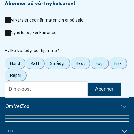
Abonner på vårt nyhetsbrev!
Vi varsler deg når maten din er på salg
Nyheter og konkurranser
Hvilke kjæledyr bor hjemme?
Hund
Katt
Smådyr
Hest
Fugl
Fisk
Reptil
Abonner
Om VetZoo
Info