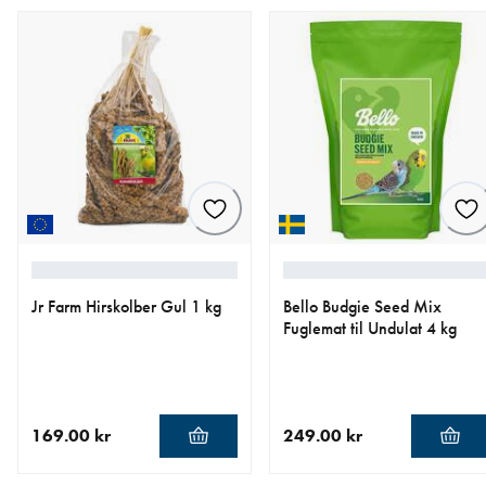
Jr Farm Hirskolber Gul 1 kg
Bello Budgie Seed Mix
Fuglemat til Undulat 4 kg
169.00 kr
249.00 kr
nåværende pris 169.00 kr
nåværende pris 249.00 kr