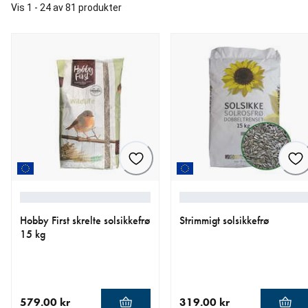
Vis 1 - 24 av 81 produkter
Hobby First skrelte solsikkefrø
Strimmigt solsikkefrø
15 kg
579.00 kr
319.00 kr