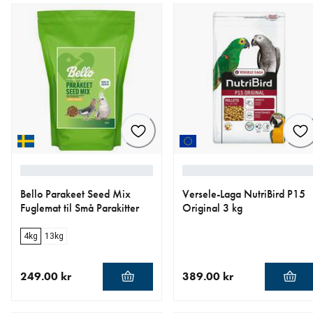
Bello Parakeet Seed Mix
Versele-Laga NutriBird P15
Fuglemat til Små Parakitter
Original 3 kg
4kg
13kg
249.00 kr
389.00 kr
nåværende pris 249.00 kr
nåværende pris 389.00 kr