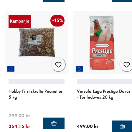
nåværende pris 479.00 kr
nåværende pris 599.00 kr
-15%
Kampanje
Hobby First skrelte Peanøtter
Versele-Laga Prestige Doves
5 kg
- Turtledoves 20 kg
299.00 kr
254.15 kr
499.00 kr