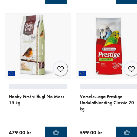
nåværende pris 579.00 kr
nåværende pris 319.00 kr
Hobby First viltfugl No Mess
Versele-Laga Prestige
15 kg
Undulatblanding Classic 20
kg
479.00 kr
599.00 kr