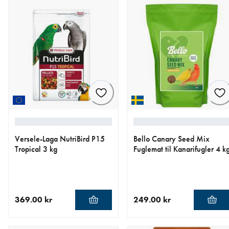
Versele-Laga NutriBird P15
Bello Canary Seed Mix
Tropical 3 kg
Fuglemat til Kanarifugler 4 k
369.00 kr
249.00 kr
nåværende pris 369.00 kr
nåværende pris 249.00 kr