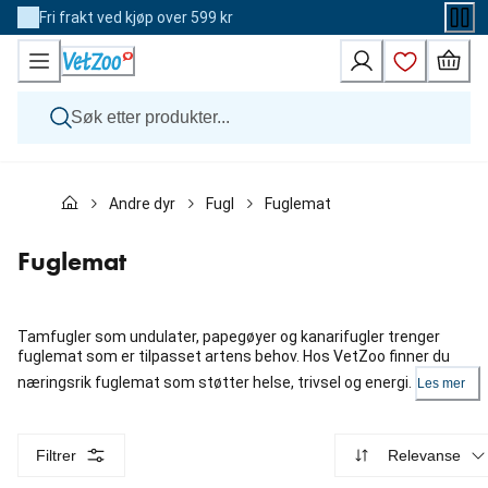
Skip
Fri frakt ved kjøp over 599 kr
to
Content
Hund
Andre dyr
Fugl
Fuglemat
Katt
Veterinærfôr
Andre dyr
Fuglemat
Merker
Nyheter
Kampanje
Tamfugler som undulater, papegøyer og kanarifugler trenger
fuglemat som er tilpasset artens behov. Hos VetZoo finner du
næringsrik fuglemat som støtter helse, trivsel og energi.
Les mer
Filtrer
Relevanse