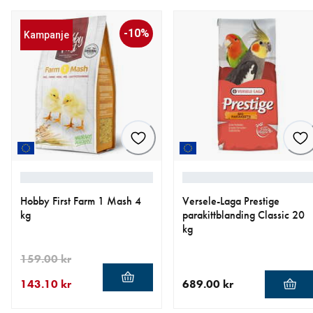
-10%
Kampanje
Hobby First Farm 1 Mash 4
Versele-Laga Prestige
kg
parakittblanding Classic 20
kg
159.00 kr
143.10 kr
689.00 kr
nåværende pris 143.10 kr
opprinnelig pris 159.00 kr
nåværende pris 689.00 kr