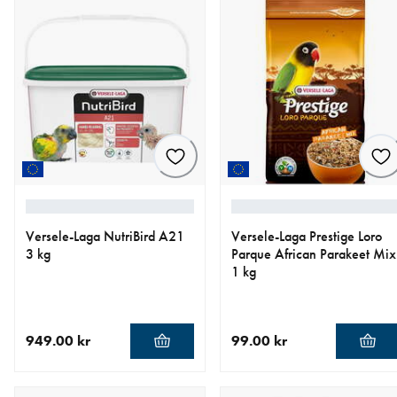
Versele-Laga NutriBird A21
Versele-Laga Prestige Loro
3 kg
Parque African Parakeet Mix
1 kg
949.00 kr
99.00 kr
nåværende pris 949.00 kr
nåværende pris 99.00 kr