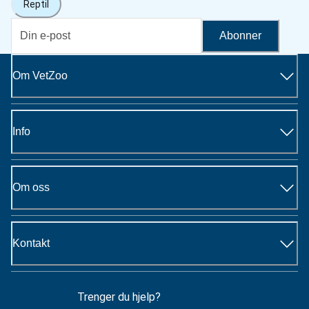
Reptil
Abonner
Om VetZoo
Info
Om oss
Kontakt
Trenger du hjelp?