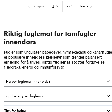
Tidligere
av 4
Neste
Riktig fuglemat for tamfugler
innendørs
Fugler som undulater, papegøyer, nymfekakadu og kanarifugle
er populære
innendørs kjæledyr
som trenger balansert
ernæring for å trives. Riktig
fuglemat
støtter fordøyelse,
fjærdrakt, energi og immunforsvar.
Hva bør fuglemat inneholde?
Populære typer fuglemat
Tips for fôring