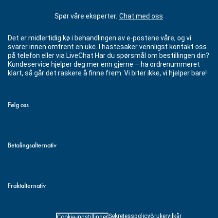
Spør våre eksperter.
Chat med oss
Det er midlertidig kø i behandlingen av e-postene våre, og vi
svarer innen omtrent en uke. I hastesaker vennligst kontakt oss
på telefon eller via LiveChat Har du spørsmål om bestillingen din?
Kundeservice hjelper deg mer enn gjerne – ha ordrenummeret
klart, så går det raskere å finne frem. Vi biter ikke, vi hjelper bare!
Følg oss
Betalingsalternativ
Fraktalternativ
Sekretesspolicy
Brukervilkår
Cookie-innstillinger