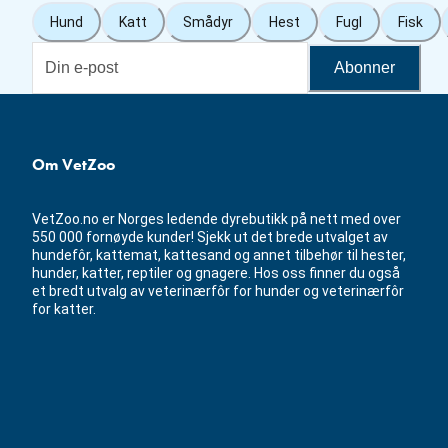
Hund
Katt
Smådyr
Hest
Fugl
Fisk
Abonner
Om VetZoo
VetZoo.no er Norges ledende dyrebutikk på nett med over
550 000 fornøyde kunder! Sjekk ut det brede utvalget av
hundefôr, kattemat, kattesand og annet tilbehør til hester,
hunder, katter, reptiler og gnagere. Hos oss finner du også
et bredt utvalg av veterinærfôr for hunder og veterinærfôr
for katter.