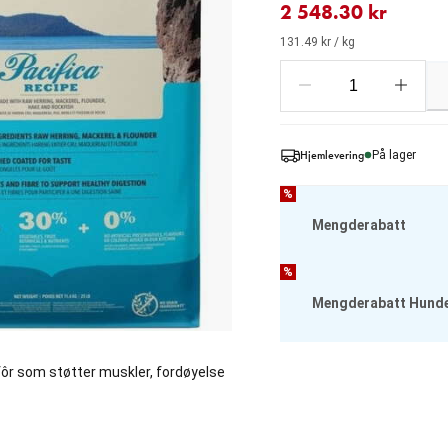
2 548.30 kr
131.49 kr / kg
Hjemlevering
På lager
%
Mengderabatt
%
Mengderabatt Hund
llfôr som støtter muskler, fordøyelse