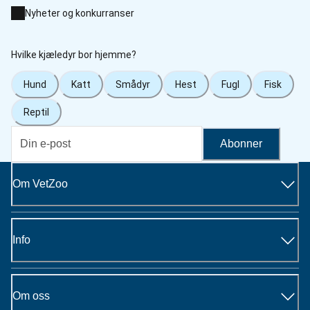
Nyheter og konkurranser
Hvilke kjæledyr bor hjemme?
Hund
Katt
Smådyr
Hest
Fugl
Fisk
Reptil
Abonner
Om VetZoo
Info
Om oss