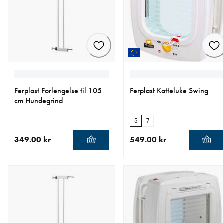
Ferplast Forlengelse til 105
Ferplast Katteluke Swing
cm Hundegrind
5
7
349.00 kr
549.00 kr
nåværende pris 349.00 kr
nåværende pris 549.00 kr