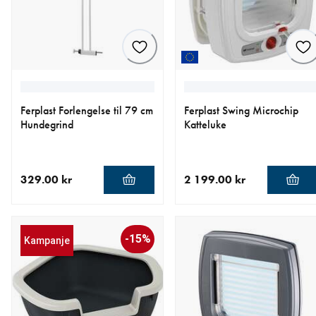
Ferplast Forlengelse til 79 cm
Ferplast Swing Microchip
Hundegrind
Katteluke
329.00 kr
2 199.00 kr
nåværende pris 329.00 kr
nåværende pris 2 199.00 k
-15%
Kampanje