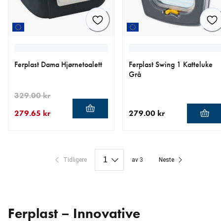
Ferplast Dama Hjørnetoalett
Ferplast Swing 1 Katteluke
Grå
329.00 kr
279.65 kr
279.00 kr
nåværende pris 279.65 kr
opprinnelig pris 329.00 kr
nåværende pris 279.00 kr
Tidligere
av 3
Neste
Ferplast – Innovative