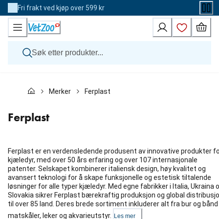
Skip
Fri frakt ved kjøp over 599 kr
to
Content
Hund
Merker
Ferplast
Katt
Veterinærfôr
Andre dyr
Ferplast
Merker
Nyheter
Kampanje
Ferplast er en verdensledende produsent av innovative produkter f
kjæledyr, med over 50 års erfaring og over 107 internasjonale
patenter. Selskapet kombinerer italiensk design, høy kvalitet og
avansert teknologi for å skape funksjonelle og estetisk tiltalende
løsninger for alle typer kjæledyr. Med egne fabrikker i Italia, Ukraina 
Slovakia sikrer Ferplast bærekraftig produksjon og global distribusj
til over 85 land. Deres brede sortiment inkluderer alt fra bur og bånd 
matskåler, leker og akvarieutstyr.
Les mer