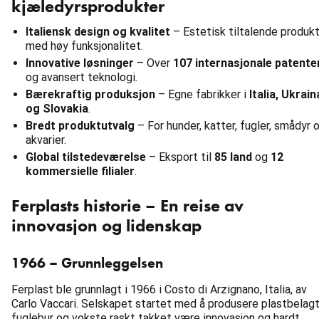
kjæledyrsprodukter
Italiensk design og kvalitet
– Estetisk tiltalende produk
med høy funksjonalitet.
Innovative løsninger
– Over
107 internasjonale patente
og avansert teknologi.
Bærekraftig produksjon
– Egne fabrikker i
Italia, Ukrain
og Slovakia
.
Bredt produktutvalg
– For hunder, katter, fugler, smådyr 
akvarier.
Global tilstedeværelse
– Eksport til
85 land
og
12
kommersielle filialer
.
Ferplasts historie – En reise av
innovasjon og lidenskap
1966 – Grunnleggelsen
Ferplast ble grunnlagt i 1966 i Costo di Arzignano, Italia, av
Carlo Vaccari. Selskapet startet med å produsere plastbelag
fuglebur og vokste raskt takket være innovasjon og hardt