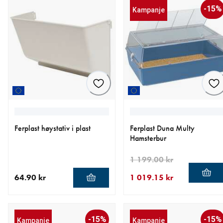
-15%
Kampanje
Ferplast høystativ i plast
Ferplast Duna Multy
Hamsterbur
1 199.00 kr
64.90 kr
1 019.15 kr
nåværende pris 64.90 kr
nåværende pris 1 019.15 k
opprinnelig pris 1 199.00 k
-15%
-15%
Kampanje
Kampanje