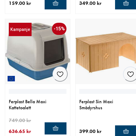
159.00 kr
349.00 kr
nåværende pris 159.00 kr
nåværende pris 349.00 kr
-15%
Kampanje
Ferplast Bella Maxi
Ferplast Sin Maxi
Kattetoalett
Smådyrshus
749.00 kr
636.65 kr
399.00 kr