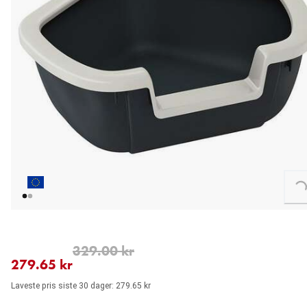
Loading...
nåværende pris 279.65 kr
opprinnelig pris 329.00 kr
329.00 kr
279.65 kr
Laveste pris siste 30 dager: 279.65 kr