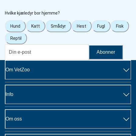
Hvilke kjæledyr bor hjemme?
Hund
Katt
Smådyr
Hest
Fugl
Fisk
Reptil
Abonner
Om VetZoo
Info
Om oss