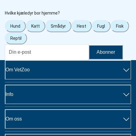
Hvilke kjæledyr bor hjemme?
Hund
Katt
Smådyr
Hest
Fugl
Fisk
Reptil
Abonner
Om VetZoo
Info
Om oss