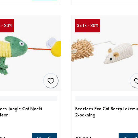
ende pris 99.00 kr
nåværende pris 160.65 kr
opprinnelig pris 189.00 kr
k - 30%
3 stk - 30%
ees Jungle Cat Noeki
Beeztees Eco Cat Seerp Lekemu
leon
2-pakning