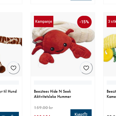
 kr
 kr
nåværende pris 79.00 kr
nåvær
Kampanje
-15%
3 st
r til Hund
Beeztees Hide N Seek
Beezt
Aktivitetsleke Hummer
Kame
159.00 kr
Kjøp