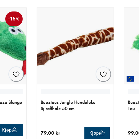
-15%
raza Slange
Beeztees Jungle Hundeleke
Beezt
Sjiraffhale 50 cm
Tau
Kjøp
79.00 kr
99.0
Kjøp