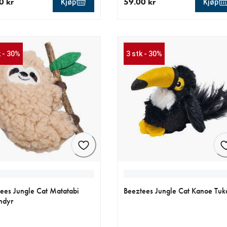
0 kr
59.00 kr
Kjøp
Kjøp
ende pris 59.00 kr
nåværende pris 59.00 kr
k - 30%
3 stk - 30%
ees Jungle Cat Matatabi
Beeztees Jungle Cat Kanoe Tuk
ndyr