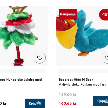
Kampanje
-1
ees Hundeleke Juletre med
Beeztees Hide N Seek
Aktivitetsleke Pelikan med Fisk
189.00 kr
Kjøp
0 kr
160.65 kr
Kjøp