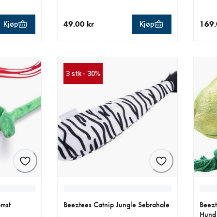
49.00 kr
169.
Kjøp
Kjøp
 kr
nåværende pris 49.00 kr
nåvær
3 stk - 30%
omst
Beeztees Catnip Jungle Sebrahale
Beezt
Hund