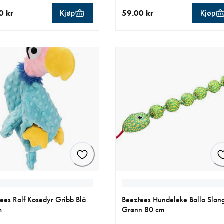
0 kr
59.00 kr
Kjøp
Kjøp
ende pris 59.00 kr
nåværende pris 59.00 kr
ees Rolf Kosedyr Gribb Blå
Beeztees Hundeleke Ballo Slan
m
Grønn 80 cm