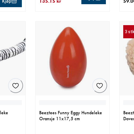
135.15 kr
59.0
Kjøp
0 kr
nåværende pris 135.15 kr
opprinnelig pris 159.00 kr
nåvær
3 st
leke
Beeztees Funny Eggy Hundeleke
Beezt
Oransje 11x17,5 cm
Dove