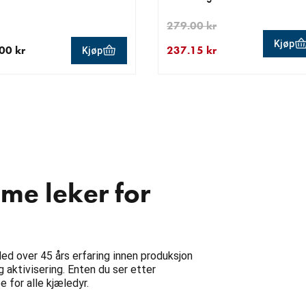
279.00 kr
Kjøp
00 kr
237.15 kr
Kjøp
ende pris 159.00 kr
nåværende pris 237.15 kr
opprinnelig pris 279.00 kr
me leker for
ed over 45 års erfaring innen produksjon
g aktivisering. Enten du ser etter
e for alle kjæledyr.