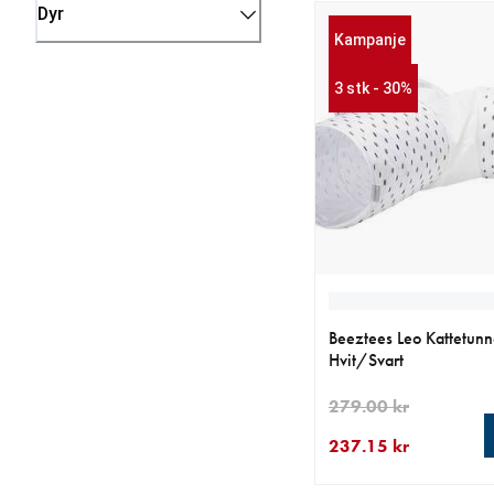
Dyr
Kampanje
3 stk - 30%
Beeztees Leo Kattetunn
Hvit/Svart
279.00 kr
237.15 kr
nåværende pris 237.1
opprinnelig pris 279.0