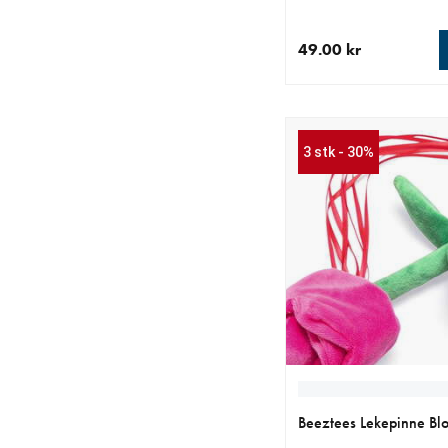
49.00 kr
nåværende pris 49.00
3 stk - 30%
Beeztees Lekepinne Bl