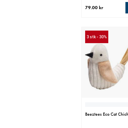
79.00 kr
nåværende pris 79.00
3 stk - 30%
Beeztees Eco Cat Chic