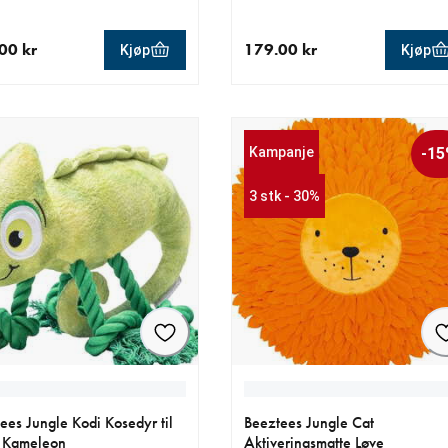
00 kr
179.00 kr
Kjøp
Kjøp
ende pris 169.00 kr
nåværende pris 179.00 kr
Kampanje
-1
3 stk - 30%
ees Jungle Kodi Kosedyr til
Beeztees Jungle Cat
 Kameleon
Aktiveringsmatte Løve