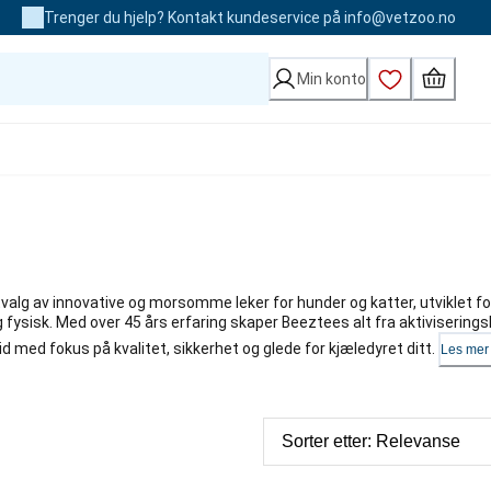
Trenger du hjelp? Kontakt kundeservice på info@vetzoo.no
Min konto
tvalg av innovative og morsomme leker for hunder og katter, utviklet fo
fysisk. Med over 45 års erfaring skaper Beeztees alt fra aktiviserings
ltid med fokus på kvalitet, sikkerhet og glede for kjæledyret ditt.
Les mer