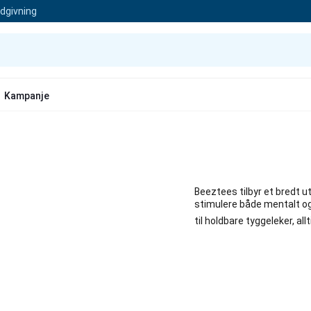
ådgivning
Kampanje
Beeztees tilbyr et bredt u
stimulere både mentalt og 
til holdbare tyggeleker, al