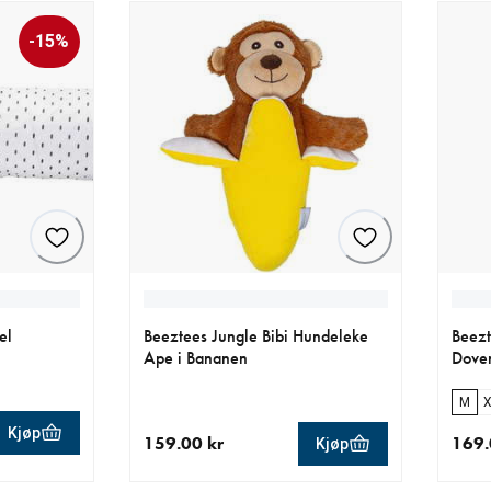
-15%
el
Beeztees Jungle Bibi Hundeleke
Beezt
Ape i Bananen
Dove
M
X
Kjøp
159.00 kr
169.
Kjøp
5 kr
0 kr
nåværende pris 159.00 kr
nåvær