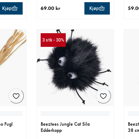
69.00 kr
59.0
Kjøp
Kjøp
 kr
nåværende pris 69.00 kr
nåvær
3 stk - 30%
ho Fugl
Beeztees Jungle Cat Sila
Beezt
Edderkopp
38 c