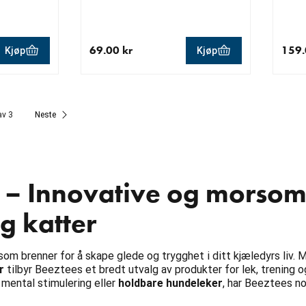
69.00 kr
159.
Kjøp
Kjøp
 kr
nåværende pris 69.00 kr
nåvær
av 3
Neste
 – Innovative og morsom
g katter
om brenner for å skape glede og trygghet i ditt kjæledyrs liv. M
r
tilbyr Beeztees et bredt utvalg av produkter for lek, trening o
 mental stimulering eller
holdbare hundeleker
, har Beeztees no