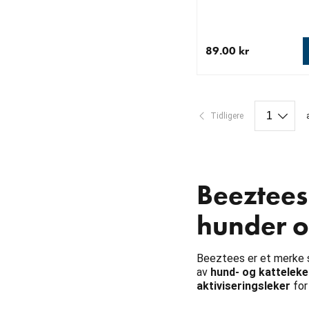
89.00 kr
nåværende pris 89.00
Tidligere
Beeztees
hunder o
Beeztees er et merke s
av
hund- og katteleke
aktiviseringsleker
for