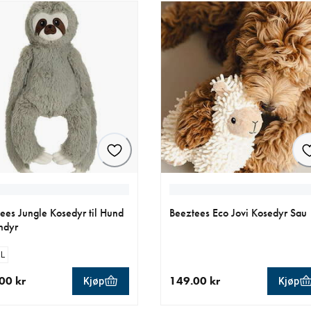
ees Jungle Kosedyr til Hund
Beeztees Eco Jovi Kosedyr Sau
ndyr
L
00 kr
149.00 kr
Kjøp
Kjøp
ende pris 169.00 kr
nåværende pris 149.00 kr