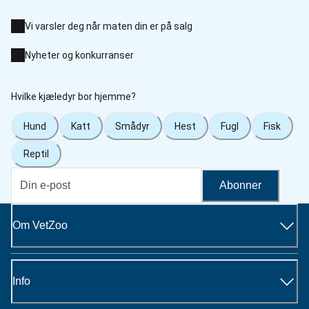
Vi varsler deg når maten din er på salg
Nyheter og konkurranser
Hvilke kjæledyr bor hjemme?
Hund
Katt
Smådyr
Hest
Fugl
Fisk
Reptil
Abonner
Om VetZoo
Info