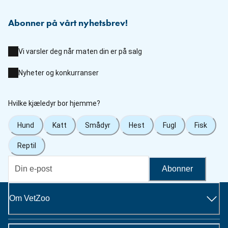
Abonner på vårt nyhetsbrev!
Vi varsler deg når maten din er på salg
Nyheter og konkurranser
Hvilke kjæledyr bor hjemme?
Hund
Katt
Smådyr
Hest
Fugl
Fisk
Reptil
Abonner
Om VetZoo