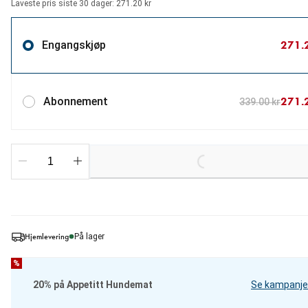
Laveste pris siste 30 dager: 271.20 kr
271.
Engangskjøp
271.
Abonnement
339.00 kr
Loading...
Hjemlevering
På lager
%
20% på Appetitt Hundemat
Se kampanje