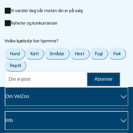
Vi varsler deg når maten din er på salg
Nyheter og konkurranser
Hvilke kjæledyr bor hjemme?
Hund
Katt
Smådyr
Hest
Fugl
Fisk
Reptil
Abonner
Om VetZoo
Info