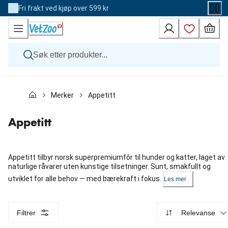
Skip
Fri frakt ved kjøp over 599 kr
to
Content
Hund
Merker
Appetitt
Katt
Veterinærfôr
Andre dyr
Appetitt
Merker
Nyheter
Kampanje
Appetitt tilbyr norsk superpremiumfôr til hunder og katter, laget av
naturlige råvarer uten kunstige tilsetninger. Sunt, smakfullt og
utviklet for alle behov — med bærekraft i fokus.
Les mer
Filtrer
Relevanse