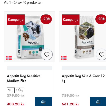
Vis 1 - 24 av 40 produkter
-20%
-20%
Kampanje
Kampanje
Appetitt Dog Sensitive
Appetitt Dog Skin & Coat 12
Medium Fish
kg
3 kg
12 kg
379.00 kr
789.00 kr
303.20 kr
631.20 kr