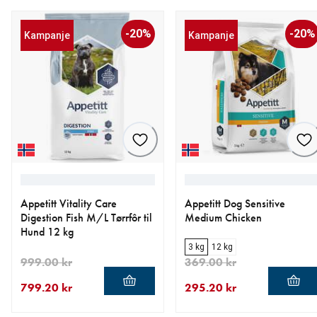
-20%
-20%
Kampanje
Kampanje
Appetitt Vitality Care
Appetitt Dog Sensitive
Digestion Fish M/L Tørrfôr til
Medium Chicken
Hund 12 kg
3 kg
12 kg
999.00 kr
369.00 kr
799.20 kr
295.20 kr
nåværende pris 799.20 kr
opprinnelig pris 999.00 kr
nåværende pris 295.20 kr
opprinnelig pris 369.00 kr