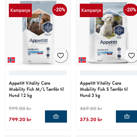
-20%
-20%
Kampanje
Kampanje
Appetitt Vitality Care
Appetitt Vitality Care
Mobility Fish M/L Tørrfôr til
Mobility Fish S Tørrfôr til
Hund 12 kg
Hund 3 kg
999.00 kr
469.00 kr
799.20 kr
375.20 kr
nåværende pris 799.20 kr
opprinnelig pris 999.00 kr
nåværende pris 375.20 kr
opprinnelig pris 469.00 kr