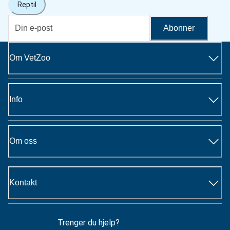
Reptil
Abonner
Om VetZoo
Info
Om oss
Kontakt
Trenger du hjelp?