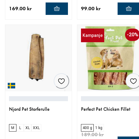
169.00 kr
99.00 kr
nåværende pris 169.00 kr
nåværende pris 99.00 kr
-20%
Kampanje
Njord Pet Storferulle
Perfect Pet Chicken Fillet
M
L
XL
XXL
400 g
1 kg
189.00 kr