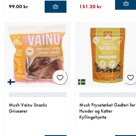
99.00 kr
151.20 kr
nåværende pris 99.00 kr
nåværende pris 151.20 kr
opprinnelig pris 189.00 kr
Mush Vainu Snacks
Mush Frysetørket Godteri for
Griseører
Hunder og Katter
Kyllingehjerte