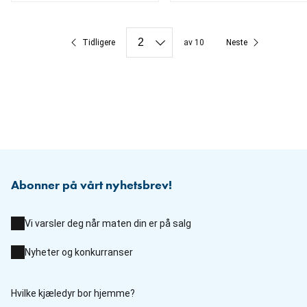
nåværende pris 169.00 kr
nåværende pris 109.00 kr
Tidligere
av 10
Neste
Abonner på vårt nyhetsbrev!
Vi varsler deg når maten din er på salg
Nyheter og konkurranser
Hvilke kjæledyr bor hjemme?