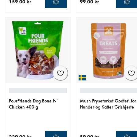
159.00 kr
99.00 kr
nåværende pris 159.00 kr
nåværende pris 99.00 kr
FourFriends Dog Bone N'
Mush Frysetørket Godteri for
Chicken 400 g
Hunder og Katter Grishjerte
229.00 kr
89.00 kr