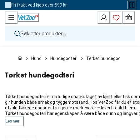
Skip
Fri frakt ved kjøp over 599 kr
to
Content
Hund
Hund
Hundegodteri
Tørket hundegodteri
Katt
Veterinærfôr
Andre dyr
Tørket hundegodteri
Merker
Nyheter
Kampanje
Tørket hundegodteri er naturlige snacks laget av kjøtt eller fisk som
gir hunden både smak og tyggemotstand. Hos VetZoo får du et sto
utvalg tørkede godbiter fra kjente merkevarer – levert raskt hjem.
Tørket hundegodteri har egenskapen å være både sunn og langvarig
Les mer