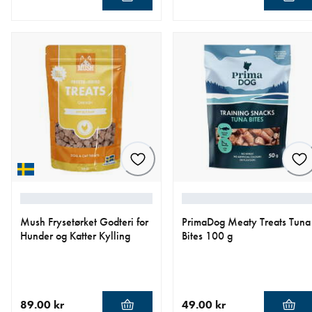
nåværende pris 99.00 kr
nåværende pris 149.00 kr
Mush Frysetørket Godteri for
PrimaDog Meaty Treats Tuna
Hunder og Katter Kylling
Bites 100 g
89.00 kr
49.00 kr