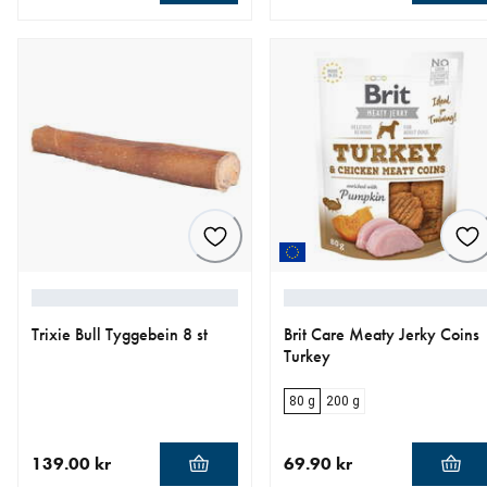
nåværende pris 89.00 kr
nåværende pris 89.00 kr
Trixie Bull Tyggebein 8 st
Brit Care Meaty Jerky Coins
Turkey
80 g
200 g
139.00 kr
69.90 kr