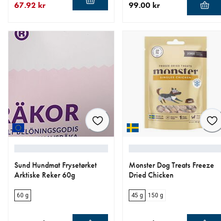
67.92 kr
99.00 kr
nåværende pris 67.92 kr
opprinnelig pris 84.90 kr
nåværende pris 99.00 kr
Sund Hundmat Frysetørket
Monster Dog Treats Freeze
Arktiske Reker 60g
Dried Chicken
60 g
45 g
150 g