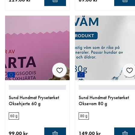
nåværende pris 229.00 kr
nåværende pris 89.00 kr
Sund Hundmat Frysetørket
Sund Hundmat Frysetørket
Oksehjerte 60 g
Oksevom 80 g
60 g
80 g
99.00 kr
149.00 kr