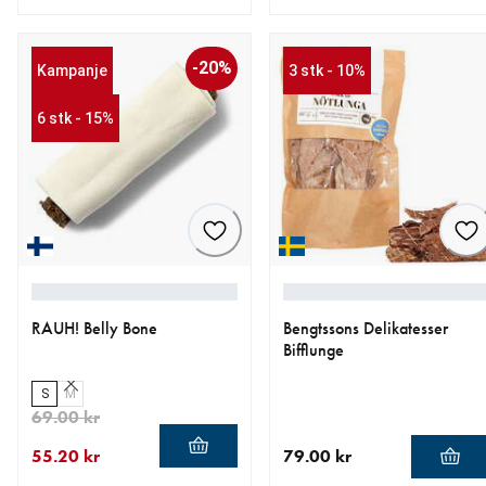
nåværende pris 139.00 kr
nåværende pris 69.90 kr
-20%
Kampanje
3 stk - 10%
6 stk - 15%
RAUH! Belly Bone
Bengtssons Delikatesser
Bifflunge
S
M
69.00 kr
55.20 kr
79.00 kr