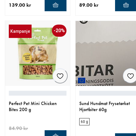
139.00 kr
89.00 kr
nåværende pris 139.00 kr
nåværende pris 89.00 kr
-20%
Kampanje
Perfect Pet Mini Chicken
Sund Hundmat Frysetørket
Bites 200 g
Hjortbiter 60g
60 g
84.90 kr