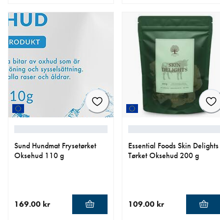
nåværende pris 55.20 kr
opprinnelig pris 69.00 kr
nåværende pris 79.00 kr
Sund Hundmat Frysetørket
Essential Foods Skin Delights
Oksehud 110 g
Tørket Oksehud 200 g
169.00 kr
109.00 kr