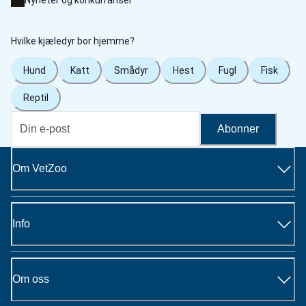
Hvilke kjæledyr bor hjemme?
Hund
Katt
Smådyr
Hest
Fugl
Fisk
Reptil
Abonner
Om VetZoo
Info
Om oss