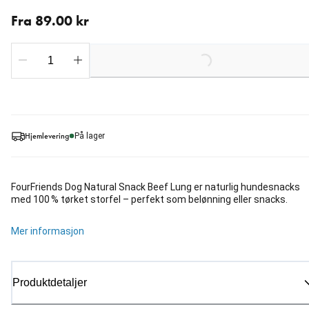
Fra nåværende pris 89.00 kr
Fra 89.00 kr
Loading...
Hjemlevering
På lager
FourFriends Dog Natural Snack Beef Lung er naturlig hundesnacks
med 100 % tørket storfel – perfekt som belønning eller snacks.
Mer informasjon
Produktdetaljer