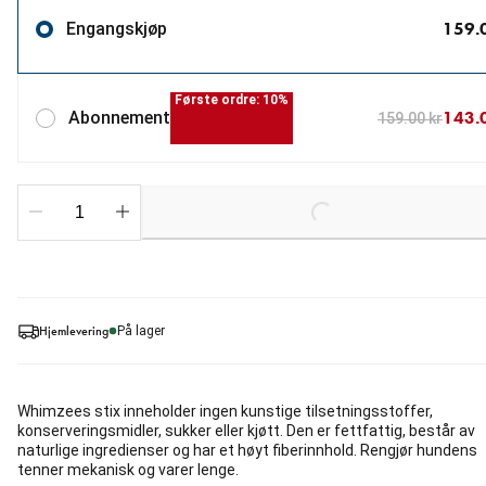
159.
Engangskjøp
Første ordre: 10%
143.
Abonnement
159.00 kr
Loading...
Hjemlevering
På lager
Whimzees stix inneholder ingen kunstige tilsetningsstoffer,
konserveringsmidler, sukker eller kjøtt. Den er fettfattig, består av
naturlige ingredienser og har et høyt fiberinnhold. Rengjør hundens
tenner mekanisk og varer lenge.