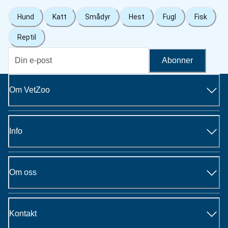
Hund
Katt
Smådyr
Hest
Fugl
Fisk
Reptil
Abonner
Om VetZoo
Info
Om oss
Kontakt