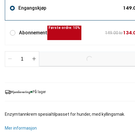
149.
Engangskjøp
Første ordre: 10%
134.
Abonnement
149.00 kr
Loading...
Hjemlevering
På lager
Enzymtannkrem spesialtilpasset for hunder, med kyllingsmak.
Mer informasjon