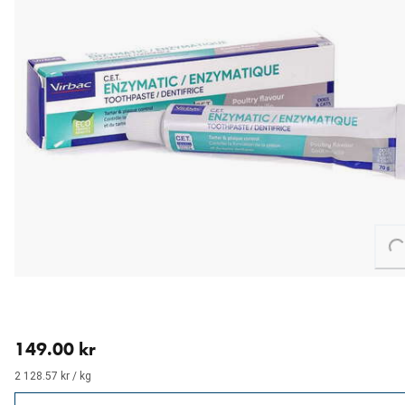
Loa
nåværende pris 149.00 kr
149.00 kr
2 128.57 kr / kg