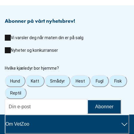
Abonner på vårt nyhetsbrev!
Vi varsler deg når maten din er på salg
Nyheter og konkurranser
Hvilke kjæledyr bor hjemme?
Hund
Katt
Smådyr
Hest
Fugl
Fisk
Reptil
Abonner
Om VetZoo