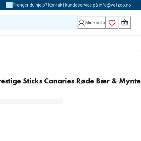
Trenger du hjelp? Kontakt kundeservice på info@vetzoo.no
Min konto
restige Sticks Canaries Røde Bær & Mynte