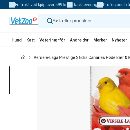
Skip
Fri frakt ved kjøp over 599 kr
Rask levering
Profesjonell r
to
Content
Hund
Katt
Veterinærfôr
Andre dyr
Merker
Nyheter
Hund
Versele-Laga Prestige Sticks Canaries Røde Bær & 
Katt
Veterinærfôr
Andre dyr
Merker
Nyheter
Kampanje