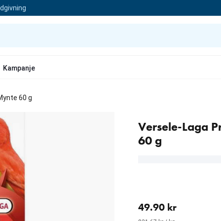
ådgivning
Kampanje
Mynte 60 g
Versele-Laga P
60 g
nåværende pris 49.90 kr
49.90 kr