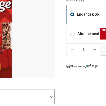
831.67 kr / kg
Engangskjøp
Før
Abonnement
Hjemlevering
På lager