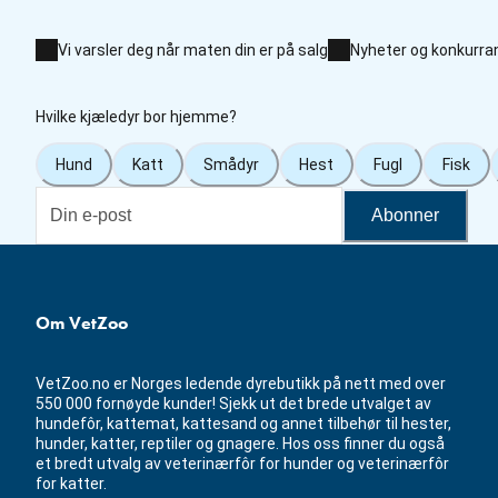
Vi varsler deg når maten din er på salg
Nyheter og konkurra
Hvilke kjæledyr bor hjemme?
Hund
Katt
Smådyr
Hest
Fugl
Fisk
Abonner
Om VetZoo
VetZoo.no er Norges ledende dyrebutikk på nett med over
550 000 fornøyde kunder! Sjekk ut det brede utvalget av
hundefôr, kattemat, kattesand og annet tilbehør til hester,
hunder, katter, reptiler og gnagere. Hos oss finner du også
et bredt utvalg av veterinærfôr for hunder og veterinærfôr
for katter.