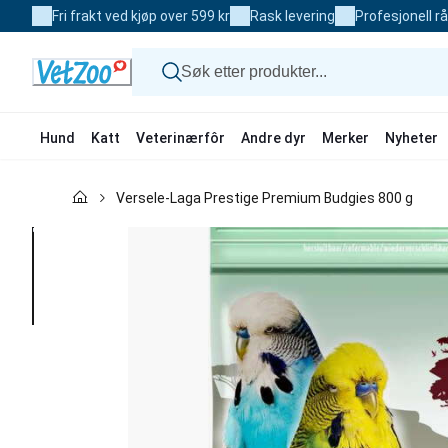
Skip
Fri frakt ved kjøp over 599 kr
Rask levering
Profesjonell r
to
Content
Hund
Katt
Veterinærfôr
Andre dyr
Merker
Nyheter
Hund
Versele-Laga Prestige Premium Budgies 800 g
Katt
Veterinærfôr
Andre dyr
Merker
Nyheter
Kampanje