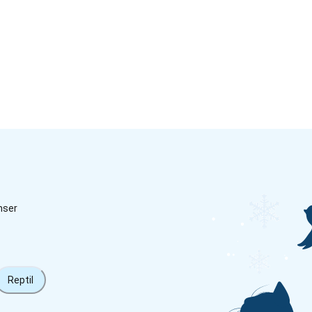
nser
Reptil