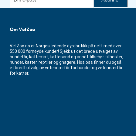
Om VetZoo
VetZoo.no er Norges ledende dyrebutikk på nett med over
550 000 fornøyde kunder! Sjekk ut det brede utvalget av
hundefôr, kattemat, kattesand og annet tilbehør til hester,
hunder, katter, reptiler og gnagere. Hos oss finner du også
et bredt utvalg av veterinærfôr for hunder og veterinærfôr
for katter.