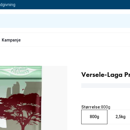
ådgivning
Kampanje
Versele-Laga P
Størrelse:
800g
800g
2,5kg
nåværende pris 99.00 kr