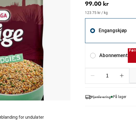
99.00 kr
123.75 kr / kg
Engangskjøp
Før
Abonnement
Hjemlevering
På lager
øblanding for undulater