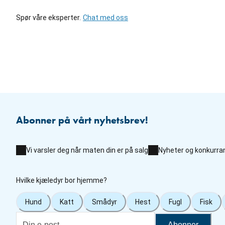
Spør våre eksperter.
Chat med oss
Abonner på vårt nyhetsbrev!
Vi varsler deg når maten din er på salg
Nyheter og konkurra
Hvilke kjæledyr bor hjemme?
Hund
Katt
Smådyr
Hest
Fugl
Fisk
Abonner