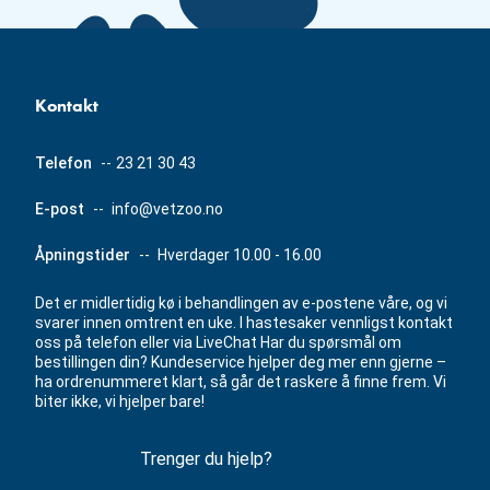
Kontakt
Telefon
--
23 21 30 43
E-post
--
info@vetzoo.no
Åpningstider
--
Hverdager 10.00 - 16.00
Det er midlertidig kø i behandlingen av e-postene våre, og vi
svarer innen omtrent en uke. I hastesaker vennligst kontakt
oss på telefon eller via LiveChat Har du spørsmål om
bestillingen din? Kundeservice hjelper deg mer enn gjerne –
ha ordrenummeret klart, så går det raskere å finne frem. Vi
biter ikke, vi hjelper bare!
Trenger du hjelp?