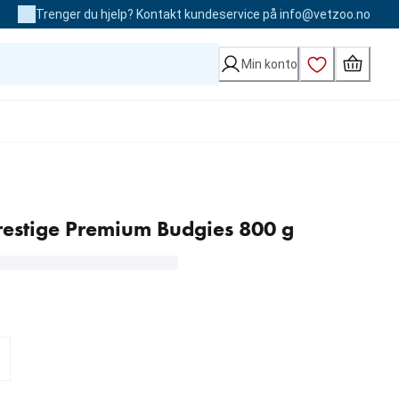
Trenger du hjelp? Kontakt kundeservice på info@vetzoo.no
Min konto
restige Premium Budgies 800 g