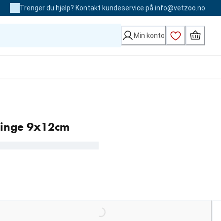
Trenger du hjelp? Kontakt kundeservice på info@vetzoo.no
Min konto
vinge 9x12cm