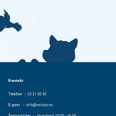
Kontakt
Telefon
--
23 21 30 43
E-post
--
info@vetzoo.no
Åpningstider
--
Hverdager 10.00 - 16.00