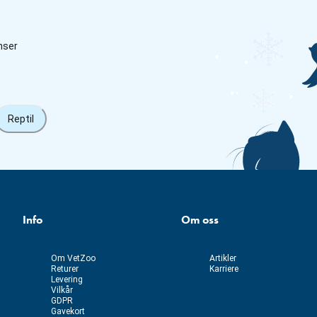
nser
Reptil
Info
Om oss
Om VetZoo
Artikler
Returer
Karriere
Levering
Vilkår
GDPR
Gavekort