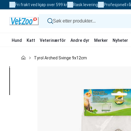
Skip
Fri frakt ved kjøp over 599 kr
Rask levering
Profesjonell r
to
Content
Hund
Katt
Veterinærfôr
Andre dyr
Merker
Nyheter
Hund
Tyrol Arched Svinge 9x12cm
Katt
Veterinærfôr
Andre dyr
Merker
Nyheter
Kampanje