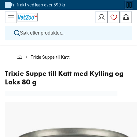
Skip
Fri frakt ved kjøp over 599 kr
to
Content
Hund
Trixie Suppe till Katt med Kylling og Laks 80 g
Katt
Veterinærfôr
Andre dyr
Trixie Suppe till Katt med Kylling og
Merker
Laks 80 g
Nyheter
Kampanje