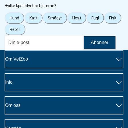
Hvilke kjæledyr bor hjemme?
Hund
Katt
Smådyr
Hest
Fugl
Fisk
Reptil
Abonner
Om VetZoo
Info
Om oss