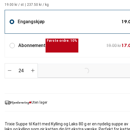
19.00 kr / st
|
237.50 kr / kg
19.
Engangskjøp
Første ordre: 10%
17.
Abonnement
19.00 kr
Loading...
Hjemlevering
Uten lager
Trixie Suppe til Katt med Kylling og Laks 80 g er en nydelig suppe av
laks og kylling som gir katten din litt ekstra væske. Perfekt for katte