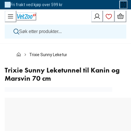
Skip
Fri frakt ved kjøp over 599 kr
to
Content
Hund
Trixie Sunny Leketunnel til Kanin og Marsvin 70 cm
Katt
Veterinærfôr
Andre dyr
Trixie Sunny Leketunnel til Kanin og
Merker
Marsvin 70 cm
Nyheter
Kampanje