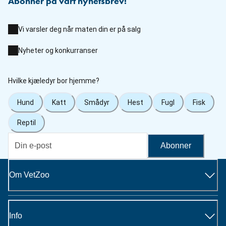
Abonner på vårt nyhetsbrev!
Vi varsler deg når maten din er på salg
Nyheter og konkurranser
Hvilke kjæledyr bor hjemme?
Hund
Katt
Smådyr
Hest
Fugl
Fisk
Reptil
Abonner
Om VetZoo
Info