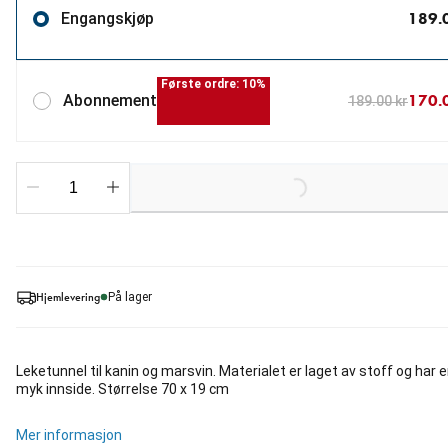
189.
Engangskjøp
Første ordre: 10%
170.
Abonnement
189.00 kr
Loading...
Hjemlevering
På lager
Leketunnel til kanin og marsvin. Materialet er laget av stoff og har 
myk innside. Størrelse 70 x 19 cm
Mer informasjon