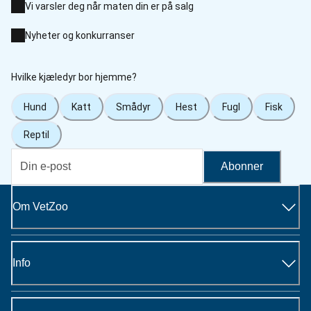
Vi varsler deg når maten din er på salg
Nyheter og konkurranser
Hvilke kjæledyr bor hjemme?
Hund
Katt
Smådyr
Hest
Fugl
Fisk
Reptil
Abonner
Om VetZoo
Info