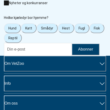
Nyheter og konkurranser
Hvilke kjæledyr bor hjemme?
Hund
Katt
Smådyr
Hest
Fugl
Fisk
Reptil
Abonner
Om VetZoo
Info
Om oss