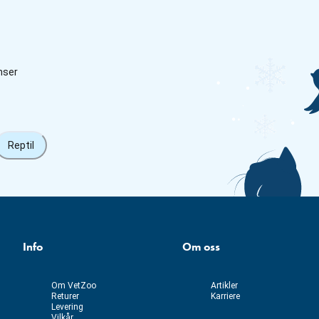
nser
Reptil
Info
Om oss
Om VetZoo
Artikler
Returer
Karriere
Levering
Vilkår