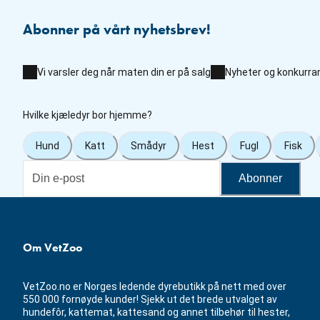
Abonner på vårt nyhetsbrev!
Vi varsler deg når maten din er på salg
Nyheter og konkurra
Hvilke kjæledyr bor hjemme?
Hund
Katt
Smådyr
Hest
Fugl
Fisk
Abonner
Om VetZoo
VetZoo.no er Norges ledende dyrebutikk på nett med over
550 000 fornøyde kunder! Sjekk ut det brede utvalget av
hundefôr, kattemat, kattesand og annet tilbehør til hester,