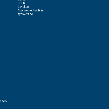
GDPR
Gavekort
Abonnementsvilkår
#yesvetzoo
etzoo