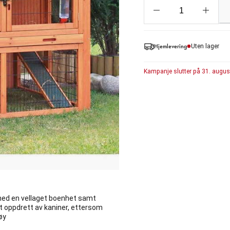
Hjemlevering
Uten lager
Kampanje
slutter på
31. augus
 med en vellaget boenhet samt
mt oppdrett av kaniner, ettersom
øy