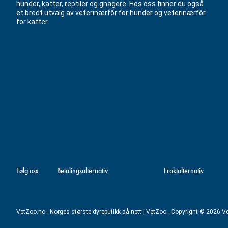
hunder, katter, reptiler og gnagere. Hos oss finner du også
et bredt utvalg av veterinærfôr for hunder og veterinærfôr
for katter.
Følg oss
Betalingsalternativ
Fraktalternativ
VetZoo.no - Norges største dyrebutikk på nett | VetZoo - Copyright © 2026 V