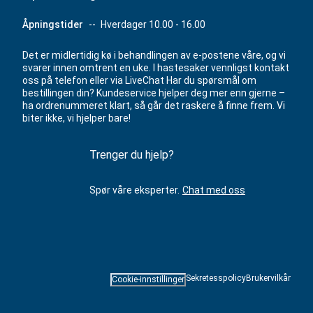
Åpningstider
--
Hverdager 10.00 - 16.00
Det er midlertidig kø i behandlingen av e-postene våre, og vi
svarer innen omtrent en uke. I hastesaker vennligst kontakt
oss på telefon eller via LiveChat Har du spørsmål om
bestillingen din? Kundeservice hjelper deg mer enn gjerne –
ha ordrenummeret klart, så går det raskere å finne frem. Vi
biter ikke, vi hjelper bare!
Trenger du hjelp?
Spør våre eksperter.
Chat med oss
Sekretesspolicy
Brukervilkår
Cookie-innstillinger