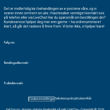
Det er midlertidig kø i behandlingen av e-postene våre, og vi
svarer innen omtrent en uke. I hastesaker vennligst kontakt oss
på telefon eller via LiveChat Har du spørsmål om bestillingen din?
Kundeservice hjelper deg mer enn gjerne – ha ordrenummeret
klart, så går det raskere å finne frem. Vi biter ikke, vi hjelper bare!
Følg oss
Betalingsalternativ
Fraktalternativ
Sekretesspolicy
Brukervilkår
Cookie-innstillinger
VetZoo.no - Norges største dyrebutikk på nett | VetZoo - Copyright © 2026