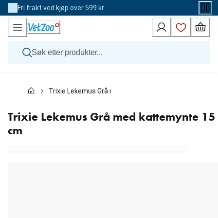
Skip
Fri frakt ved kjøp over 599 kr
to
Content
Hund
Trixie Lekemus Grå med kattemynte 15 cm
Katt
Veterinærfôr
Andre dyr
Trixie Lekemus Grå med kattemynte 15
Merker
cm
Nyheter
Kampanje