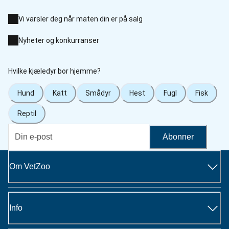
Vi varsler deg når maten din er på salg
Nyheter og konkurranser
Hvilke kjæledyr bor hjemme?
Hund
Katt
Smådyr
Hest
Fugl
Fisk
Reptil
Abonner
Om VetZoo
Info