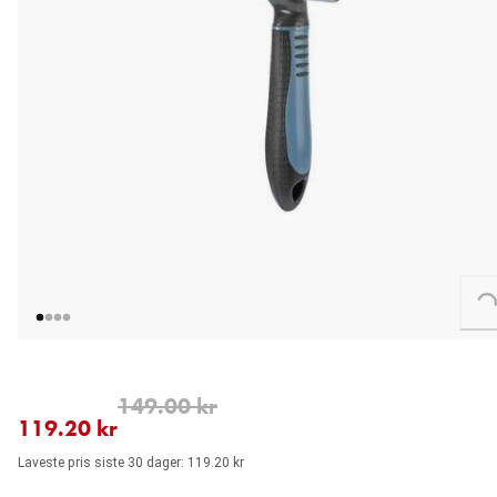
Loading...
nåværende pris 119.20 kr
opprinnelig pris 149.00 kr
149.00 kr
119.20 kr
Laveste pris siste 30 dager: 119.20 kr