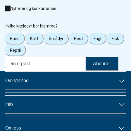
Nyheter og konkurranser
Hvilke kjæledyr bor hjemme?
Hund
Katt
Smådyr
Hest
Fugl
Fisk
Reptil
Abonner
Om VetZoo
Info
Om oss