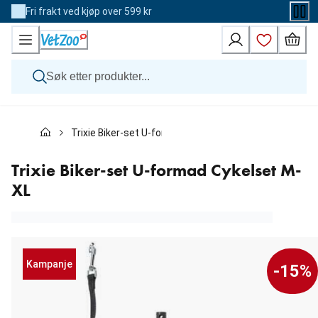
Skip
Fri frakt ved kjøp over 599 kr
to
Content
Hund
Trixie Biker-set U-formad Cykelset M-XL
Katt
Veterinærfôr
Andre dyr
Trixie Biker-set U-formad Cykelset M-
Merker
XL
Nyheter
Kampanje
Kampanje
-15%