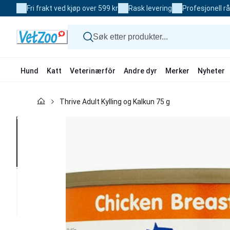
Skip
Fri frakt ved kjøp over 599 kr
Rask levering
Profesjonell r
to
Content
Hund
Katt
Veterinærfôr
Andre dyr
Merker
Nyheter
Hund
Thrive Adult Kylling og Kalkun 75 g
Katt
Veterinærfôr
Andre dyr
Merker
Nyheter
Kampanje