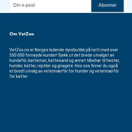
Abonner
Om VetZoo
VetZoo.no er Norges ledende dyrebutikk på nett med over
550 000 fornøyde kunder! Sjekk ut det brede utvalget av
hundefôr, kattemat, kattesand og annet tilbehør til hester,
hunder, katter, reptiler og gnagere. Hos oss finner du også
et bredt utvalg av veterinærfôr for hunder og veterinærfôr
for katter.