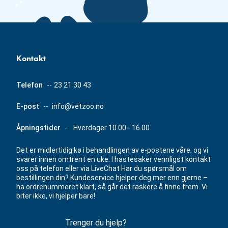
Kontakt
Telefon
--
23 21 30 43
E-post
--
info@vetzoo.no
Åpningstider
--
Hverdager 10.00 - 16.00
Det er midlertidig kø i behandlingen av e-postene våre, og vi
svarer innen omtrent en uke. I hastesaker vennligst kontakt
oss på telefon eller via LiveChat Har du spørsmål om
bestillingen din? Kundeservice hjelper deg mer enn gjerne –
ha ordrenummeret klart, så går det raskere å finne frem. Vi
biter ikke, vi hjelper bare!
Trenger du hjelp?