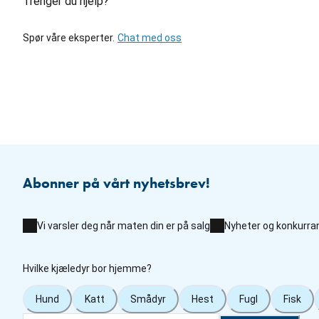
Trenger du hjelp?
Spør våre eksperter.
Chat med oss
Abonner på vårt nyhetsbrev!
Vi varsler deg når maten din er på salg
Nyheter og konkurra
Hvilke kjæledyr bor hjemme?
Hund
Katt
Smådyr
Hest
Fugl
Fisk