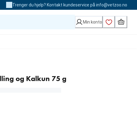
Trenger du hjelp? Kontakt kundeservice på info@vetzoo.no
Min konto
lling og Kalkun 75 g
90 kr / stk).