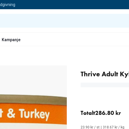
ådgivning
Kampanje
Thrive Adult Ky
12 stk for 286.80 kr (23.
Totalt
286.80 kr
23.90 kr / st
|
318.67 kr / kg