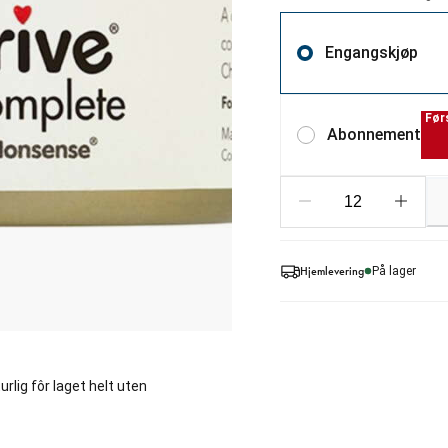
Engangskjøp
Før
Abonnement
Hjemlevering
På lager
rlig fôr laget helt uten