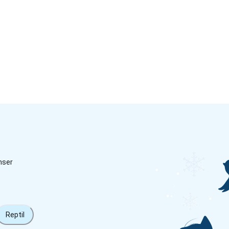
nser
Reptil