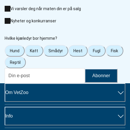
Vi varsler deg når maten din er på salg
Nyheter og konkurranser
Hvilke kjæledyr bor hjemme?
Hund
Katt
Smådyr
Hest
Fugl
Fisk
Reptil
Abonner
Om VetZoo
Info