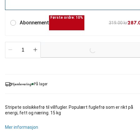
Første ordre: 10%
287.
Abonnement
319.00 kr
Loading...
Hjemlevering
På lager
Stripete solsikkefrø til villfugler. Populært fuglefrø som er rikt på
energi, fett og næring. 15 kg
Mer informasjon