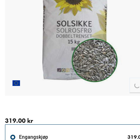
L
nåværende pris 319.00 kr
319.00 kr
319.
Engangskjøp