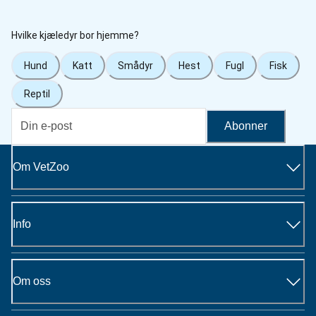
Hvilke kjæledyr bor hjemme?
Hund
Katt
Smådyr
Hest
Fugl
Fisk
Reptil
Abonner
Om VetZoo
Info
Om oss