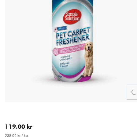
L
nåværende pris 119.00 kr
119.00 kr
238.00 kr / kg