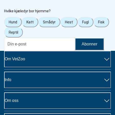
Hvilke kjæledyr bor hjemme?
Hund
Katt
Smådyr
Hest
Fugl
Fisk
Reptil
Abonner
Om VetZoo
Info
Om oss