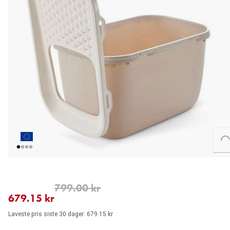
Loading...
nåværende pris 679.15 kr
opprinnelig pris 799.00 kr
799.00 kr
679.15 kr
Laveste pris siste 30 dager: 679.15 kr