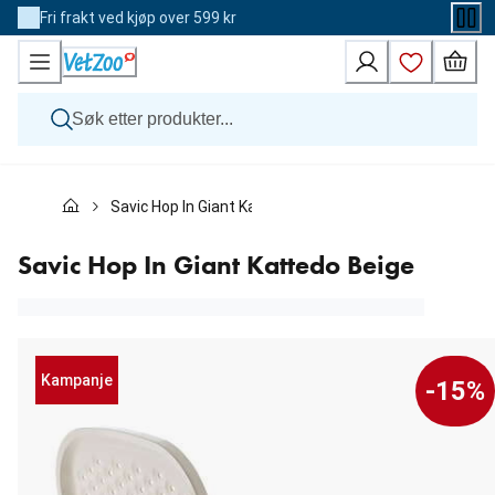
Skip
Fri frakt ved kjøp over 599 kr
to
Content
Hund
Savic Hop In Giant Kattedo Beige
Katt
Veterinærfôr
Andre dyr
Savic Hop In Giant Kattedo Beige
Merker
Nyheter
Kampanje
Kampanje
-15%